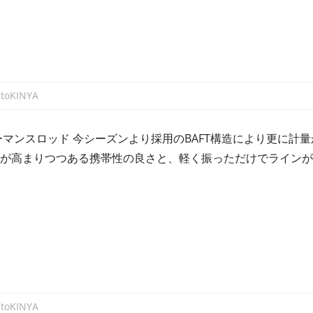
atoKINYA
マンスロッド 今シーズンより採用のBAFT構造により更に計
ズが高まりつつある携帯性の良さと、軽く振っただけでライン
atoKINYA