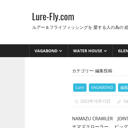
コ
ン
Lure-Fly.com
テ
ン
ルアー＆フライフィッシングを 愛する人の為の 
ツ
へ
ス
VAGABOND
WATER HOUSE
GLE
キ
ッ
カテゴリー:
編集投稿
プ
Lure
VAGABOND
編
2022年10月15日
S
NAMAZU CRAWLER
ナマズクローラー。 ビッ