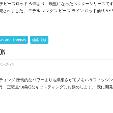
ルチピースロッド 今年より、廃盤になったベクターシリーズで
れました。 モデル レングス ピース ライン ロッド価格 VE 9
as and Thomas
編集投稿
ON
atoKINYA
ティング 圧倒的なパワーよりも繊細さがモノをいうフィッシ
う、正確且つ繊細なキャスティングにお勧めします。 既に開発