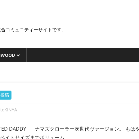
総合コミュニティーサイトです。
NWOOD
集投稿
atoKINYA
 JOINTED DADDY ナマズクローラー次世代ヴァージョン。 
グベイトサイズまでボリューム