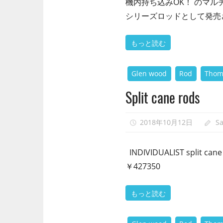
機内持ち込みOK！ のマ
シリーズロッドとして発売さ
もっと読む
Glen wood
Rod
Thom
Split cane rods
2018年10月12日
S
INDIVIDUALIST split 
￥427350
もっと読む