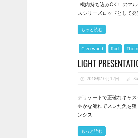
機内持ち込みOK！ のマ
スシリーズロッドとして発売さ
もっと読む
Glen wood
Rod
Thom
LIGHT PRESENTATI
2018年10月12日
S
デリケートで正確なキャス
やかな流れでスレた魚を狙
ンシス
もっと読む