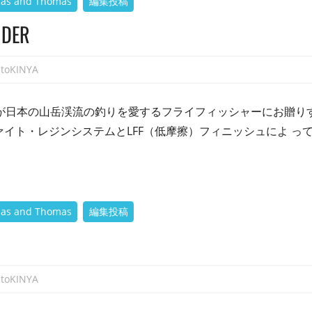
as and Thomas
編集投稿
NDER
atoKINYA
が日本の山岳渓流の釣りを愛するフライフィッシャーにお贈り
ファイト・レジンシステムとLFF（低摩擦）フィニッシュによ っ
as and Thomas
編集投稿
atoKINYA