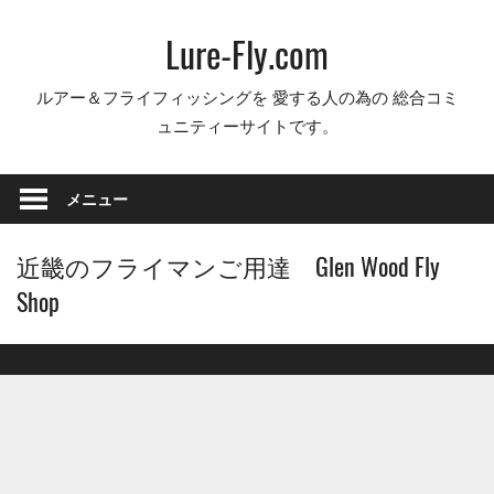
コ
Lure-Fly.com
ン
テ
ルアー＆フライフィッシングを 愛する人の為の 総合コミ
ン
ュニティーサイトです。
ツ
へ
ス
メニュー
キ
ッ
近畿のフライマンご用達 Glen Wood Fly
プ
Shop