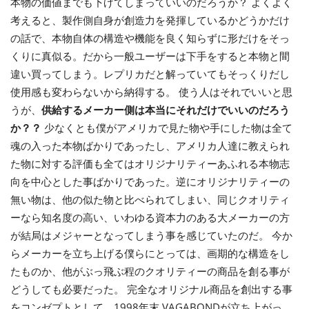
本物の価値までも下げてしまっていいのだろうか？ よくよく
考えると、製作側自身が創造力を発揮しているかどうかだけ
の話で、本物自体の構造や機能を良く知らずに形だけをそっ
くりに真似る。だから一般ユーザーは下手をすると本物と間
違い買ってしまう。レプリカだと解っていてもそっくりだし
使用感も変わらないから納得する。 使う人はそれでいいと思
うが、
供給するメーカー側は本当にそれだけでいいのだろう
か？？
少なくとも僕がアメリカで見た物や手にした物は全て
魂の入った本物ばかりであったし、アメリカ人達に教えられ
た物に対する評価も全てはオリジナリティーあふれる本物志
向を中心とした事ばかりであった。逆にオリジナリティーの
無い物は、他の似た物と比べられてしまい、同じクオリティ
ーなら知名度の高い、いわゆる資本力のある大メーカーの方
が結局はメジャーとなってしまう事を感じていたのだ。 今か
らメーカーを立ち上げる僕らにとっては、画期的な構造をし
たものか、他がぶっ飛ぶ程のクオリティーの商品を創る事が
どうしても必要だった。 完全なオリジナル商品を創出する事
をコンゼプトとして、1998年末 VAGABONDが立ち上がっ