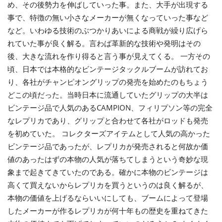
め、その後勢力を伸ばしていった事。また、大手が出現する
事で、特徴の無い小さなメーカーが無くなっていった事など
など。いわゆる技術のぶつかりあいによる商戦が繰り広げら
れていた事が良く解る。言わば革新的な技術や発明はその
後、大きな流れを作り得ると言う事が見えてくる。 一方その
頃、日本では本格的なビンテージタックルブームが訪れてお
り、各社がチャンピオングリップの発売を始めたのもちょう
どこの頃だった。当時日本に流通していたグリップの大半は
ビンテージ品で人気のあるCAMPION、フィリプソン等の完全
なレプリカであり、グリップと合わせて各社がロッドも発売
を初めていた。 コレクターズアイテムとして人気の高かった
ビンテージ品であったが、レプリカが発売されると何故か価
値のあったはずの本物の人気が落ちてしまうという奇妙な現
象まで起きてきていたのである。確かに本物のビンテージは
高くて買えないからレプリカを買うというのは良く解るが、
本物の価値を上げるならいいにしても、ブームによって登場
したメーカーが作るレプリカが何十年もの歴史を重ねてきた