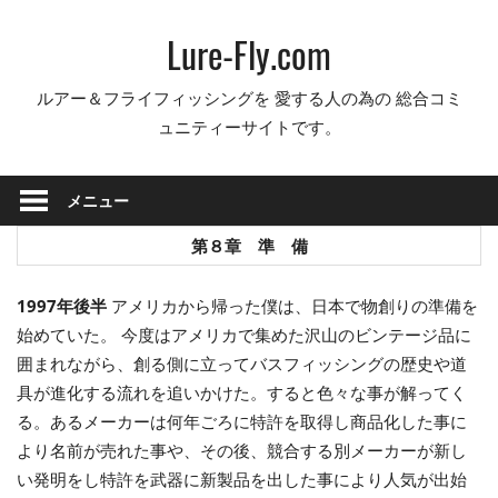
コ
Lure-Fly.com
ン
テ
ルアー＆フライフィッシングを 愛する人の為の 総合コミ
ン
ュニティーサイトです。
ツ
へ
ス
メニュー
キ
ッ
第８章 準 備
プ
1997年後半
アメリカから帰った僕は、日本で物創りの準備を
始めていた。 今度はアメリカで集めた沢山のビンテージ品に
囲まれながら、創る側に立ってバスフィッシングの歴史や道
具が進化する流れを追いかけた。すると色々な事が解ってく
る。あるメーカーは何年ごろに特許を取得し商品化した事に
より名前が売れた事や、その後、競合する別メーカーが新し
い発明をし特許を武器に新製品を出した事により人気が出始