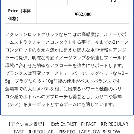
Price（本体
￥62,000
価格）
アクションロッドグリップならではの高感度は、ルアーがボ
トムストラクチャーとコンタクトする事で、今までの2ピース
ロングロッドの次元を遥かに超えた膨大な水中情報をアング
ラーに提供、明確な海底イメージマップを伝達しフィールド
環境に合わせた的確なアプローチを強力にサポートします。
ブランクスは可変ファーストテーパーで、ジグヘッドなら2～
5g、プラグなら 6～10g前後の使用がベストバランスです。
藻場等での大型メバルを相手に出来るパワーと独自のハリ・
コシ感でボトムへのアプローチも得意とし、カサゴや黒鯛
（チヌ）をターゲットとするゲームにも適しています。
【アクション表記】
Exf:
Ex.FAST
F:
FAST
RF:
REGULAR
FAST
R:
REGULAR
RS:
REGULAR SLOW
S:
SLOW