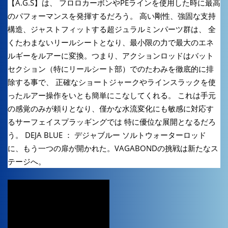
【A.G.S】は、 フロロカーボンやPEラインを使用した時に最高
のパフォーマンスを発揮するだろう。 高い剛性、強固な支持
構造、ジャストフィットする超ジュラルミンパーツ群は、 全
くたわまないリールシートとなり、最小限の力で最大のエネ
ルギーをルアーに変換。つまり、アクションロッドはバット
セクション（特にリールシート部）でのたわみを徹底的に排
除する事で、 正確なショートジャークやラインスラックを使
ったルアー操作をいとも簡単にこなしてくれる。 これは手元
の感覚のみが頼りとなり、僅かな水流変化にも敏感に対応す
るサーフェイスプラッギングでは 特に優位な展開となるだろ
う。 DEJA BLUE ： デジャブルー ソルトウォーターロッド
に、もう一つの扉が開かれた。VAGABONDの挑戦は新たなス
テージへ。