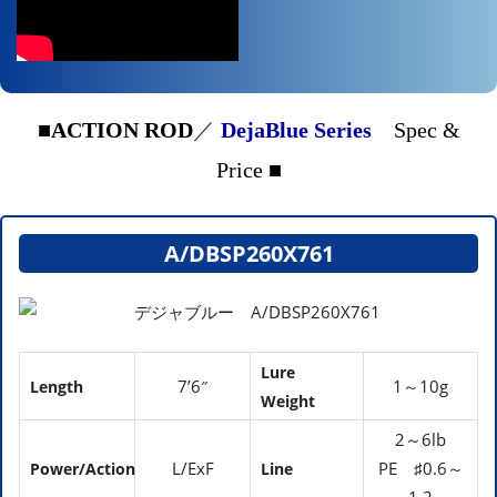
■
ACTION ROD
／
DejaBlue Series
Spec &
■
Price
A/DBSP260X761
Lure
7’6″
1～10g
Length
Weight
2～6lb
L/ExF
PE ♯0.6～
Power/Action
Line
1 2