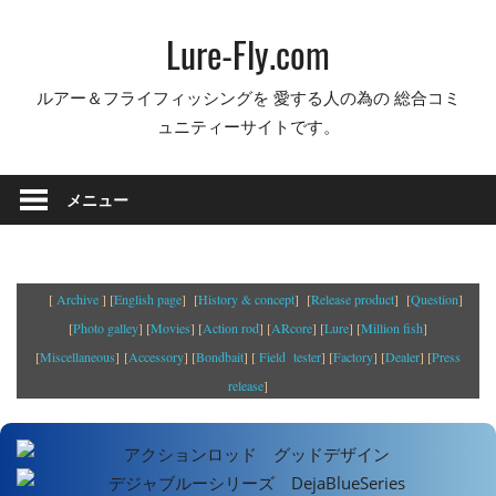
コ
Lure-Fly.com
ン
テ
ルアー＆フライフィッシングを 愛する人の為の 総合コミ
ン
ュニティーサイトです。
ツ
へ
ス
メニュー
キ
ッ
プ
[
Archive
] [
English page
] [
History & concept
] [
Release product
] [
Question
]
[
Photo galley
] [
Movies
] [
Action rod
] [
ARcore
] [
Lure
] [
Million fish
]
[
Miscellaneous
] [
Accessory
] [
Bondbait
] [
Field tester
] [
Factory
] [
Dealer
] [
Press
release
]