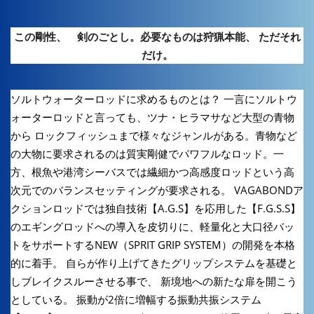
この剛性、 剣のごとし。必要なものは狩猟本能、 ただそれ
だけ。
ソルトウォーターロッドに求めるものとは？ 一言にソルトウ
ォーターロッドと言っても、ツナ・ヒラマサなど大型の青物
から ロックフィッシュまで様々なジャンルがある。青物など
の大物に要求されるのは質実剛健でパワフルなロッド。一
方、根魚や港湾シーバスでは繊細かつ高感度ロッドという高
次元でのバランスセッティングが要求される。 VAGABONDア
クションロッドでは独自技術【A.G.S】を応用した【F.G.S.S】
のエギングロッドへの導入を皮切りに、軽量化と大口径バッ
トをサポートするNEW（SPRIT GRIP SYSTEM）の開発を本格
的に着手。 自らが作り上げてきたグリップシステムを基礎と
しブレイクスルーさせる事で、 新境地への新たな扉を開こう
としている。 振動が2倍に増幅する振動共振システム