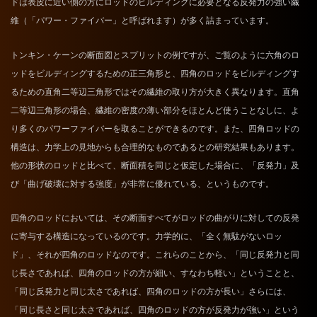
ドは表皮に近い側の方にロッドのビルディングに必要となる反発力の強い繊
維（「パワー・ファイバー」と呼ばれます）が多く詰まっています。
トンキン・ケーンの断面図とスプリットの例ですが、ご覧のように六角のロ
ッドをビルディングするための正三角形と、四角のロッドをビルディングす
るための直角二等辺三角形ではその繊維の取り方が大きく異なります。直角
二等辺三角形の場合、繊維の密度の薄い部分をほとんど使うことなしに、よ
り多くのパワーファイバーを取ることができるのです。また、四角ロッドの
構造は、力学上の見地からも合理的なものであるとの研究結果もあります。
他の形状のロッドと比べて、断面積を同じと仮定した場合に、「反発力」及
び「曲げ破壊に対する強度」が非常に優れている、というものです。
四角のロッドにおいては、その断面すべてがロッドの曲がりに対しての反発
に寄与する構造になっているのです。力学的に、「全く無駄がないロッ
ド」、それが四角のロッドなのです。これらのことから、「同じ反発力と同
じ長さであれば、四角のロッドの方が細い、すなわち軽い」ということと、
「同じ反発力と同じ太さであれば、四角のロッドの方が長い」さらには、
「同じ長さと同じ太さであれば、四角のロッドの方が反発力が強い」という