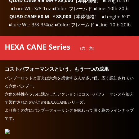
QUAD CANE 5.6 MH￥88,000［本体価格］
●Length: 5’6”
●Lure Wt.: 3/8-1oz ●Color: フレームド ●Line: 10lb-20lb
QUAD CANE 60 M
￥
88,000
［本体価格］ ●Length: 6’0”
●Lure Wt.: 3/8-3/4oz ●Color: フレームド ●Line: 10lb-20lb
HEXA CANE Series
（六 角）
コストパフォーマンスという、もう一つの成果
バンブーロッドと言えば六角を想像する人が多い程、広く認知されてい
る六角バンブー。
六角の特性をフルに活かしたアクションにコストパフォーマンスを加え
て製作されたのがこのHEXA CANEシリーズ。
より多くの方にバンブーフィーリングを味わって頂く為のラインナップ
です
。