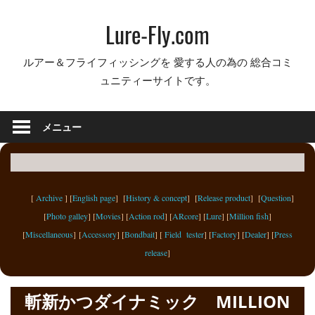
コ
Lure-Fly.com
ン
テ
ルアー＆フライフィッシングを 愛する人の為の 総合コミ
ン
ュニティーサイトです。
ツ
へ
ス
メニュー
キ
ッ
プ
[
Archive
] [
English page
] [
History & concept
] [
Release product
] [
Question
]
[
Photo galley
] [
Movies
] [
Action rod
] [
ARcore
] [
Lure
] [
Million fish
]
[
Miscellaneous
] [
Accessory
] [
Bondbait
] [
Field tester
] [
Factory
] [
Dealer
] [
Press
release
]
斬新かつダイナミック MILLION