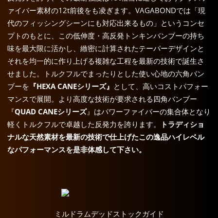
ァイバー素材の12t前後をも凌ぎます。VAGABONDでは「現
代のフィッシングシーンにも対応出来るもの」というコンセ
プトのもとに、この低伸度・高反発トンキンバンブーの持ち
味を最大限に活かし、緻密に計算されたテーパーデザインと
それを均一的に作り上げる複雑な工程を最新の技術で誕生さ
せました。トルクフルでまったりとした使い心地の六角バン
ブーを
『HEXA CANEシリーズ』
として、高いコストパフォー
マンスで展開。より高度な技術が要求される四角バンブー
『
QUAD CANEシリーズ
』はパワーファイバーの集合体となり
軽くトルクフルで卓越した反発力を誇ります。
トラディショ
ナルな天然素材を最新の技術で仕上げたこの逸品ハイレベル
なパフォーマンスを是非体感して下さい。
ミルドラムデッドストックガイド