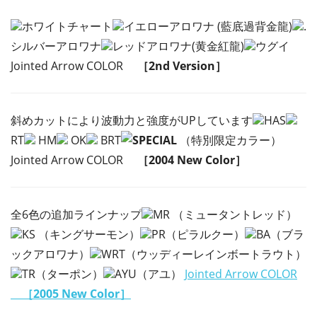
ホワイトチャート
イエローアロワナ (藍底過背金龍)
.
シルバーアロワナ
レッドアロワナ(黄金紅龍)
ウグイ
Jointed Arrow COLOR
［2nd Version］
斜めカットにより波動力と強度がUPしています
HAS
RT
HM
OK
BRT
SPECIAL
（特別限定カラー）
Jointed Arrow COLOR
［2004 New Color］
全6色の追加ラインナップ
MR （ミュータントレッド）
KS （キングサーモン）
PR（ピラルクー）
BA（ブラ
ックアロワナ）
WRT（ウッディーレインボートラウト）
TR（ターポン）
AYU（アユ）
Jointed Arrow COLOR
［2005 New Color］