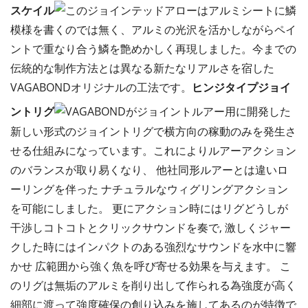
スケイル
このジョインテッドアローはアルミシートに鱗
模様を書くのでは無く、アルミの光沢を活かしながらペイ
ントで重なり合う鱗を艶めかしく再現しました。今までの
伝統的な制作方法とは異なる新たなリアルさを宿した
VAGABONDオリジナルの工法です。
ヒンジタイプジョイ
ントリグ
VAGABONDがジョイントルアー用に開発した
新しい形式のジョイントリグで横方向の稼動のみを発生さ
せる仕組みになっています。これによりルアーアクション
のバランスが取り易くなり、 他社同形ルアーとは違いロ
ーリングを伴った ナチュラルなウィグリングアクション
を可能にしました。 更にアクション時にはリグどうしが
干渉しコトコトとクリックサウンドを奏で, 激しくジャー
クした時にはインパクトのある強烈なサウンドを水中に響
かせ 広範囲から強く魚を呼び寄せる効果を与えます。 こ
のリグは無垢のアルミを削り出して作られる為強度が高く
細部に渡って強度確保の創り込みを施してあるのが特徴で