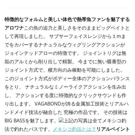
特徴的なフォルムと美しい体色で熱帯魚ファンを魅了する
アロワナ
この魚の迫力と美しさをそのままビッグベイトと
して再現しました。 サブサーフェイスレンジから１mま
でをカバーするナチュラルなウィグリングアクションが
ジョインテッドアローの特徴です。 ジョイントリグは無
垢のアルミから削り出しで精製。 今までに無い蝶番型の
ジョイント方式で、横方向のみ稼動を可能にしました。
このジョイント方式がボディー全体のアクションバランス
をとり、 ナチュラルなミノーライクアクションを生み出
し、 アクションする度に特徴的なクリックサウンドも作
り出します。 VAGABONDが誇る金属加工技術とリアルハ
ンドメイド技法が融合した 究極の作品です。 その技術は
BIG BASSを魅了します。
上記の写真は全てメキシコ釣
法で釣れたバスです。
メキシコ釣法とは？
リアルペイント