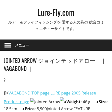
コ
Lure-Fly.com
ン
テ
ルアー＆フライフィッシングを 愛する人の為の 総合コミ
ン
ュニティーサイトです。
ツ
へ
ス
メニュー
キ
ッ
JOINTED ARROW ジョインテッドアロー ｜
プ
VAGABOND ｜
?
]]>
VAGABOND TOP page
LURE page
2005 Release
Product page
●
Weight:
46ｇ
●Size:
18.5cm
●Price:
8,900Jointed Arrow FEATURE