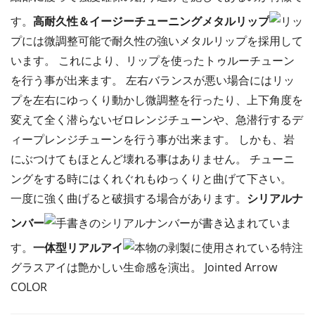
す。
高耐久性＆イージーチューニングメタルリップ
リッ
プには微調整可能で耐久性の強いメタルリップを採用して
います。 これにより、リップを使ったトゥルーチューン
を行う事が出来ます。 左右バランスが悪い場合にはリッ
プを左右にゆっくり動かし微調整を行ったり、上下角度を
変えて全く潜らないゼロレンジチューンや、急潜行するデ
ィープレンジチューンを行う事が出来ます。 しかも、岩
にぶつけてもほとんど壊れる事はありません。 チューニ
ングをする時にはくれぐれもゆっくりと曲げて下さい。
一度に強く曲げると破損する場合があります。
シリアルナ
ンバー
手書きのシリアルナンバーが書き込まれていま
す。
一体型リアルアイ
本物の剥製に使用されている特注
グラスアイは艶かしい生命感を演出。 Jointed Arrow
COLOR