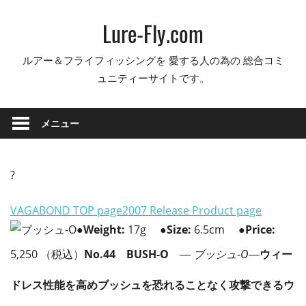
コ
Lure-Fly.com
ン
テ
ルアー＆フライフィッシングを 愛する人の為の 総合コミ
ン
ュニティーサイトです。
ツ
へ
ス
メニュー
キ
ッ
プ
?
VAGABOND TOP page
2007 Release Product page
●
Weight:
17g
●
Size:
6.5cm
●
Price:
5,250 （税込）
No.44 BUSH-O
― ブッシュ-O―
ウィー
ドレス性能を高めブッシュを恐れることなく攻撃できるウ