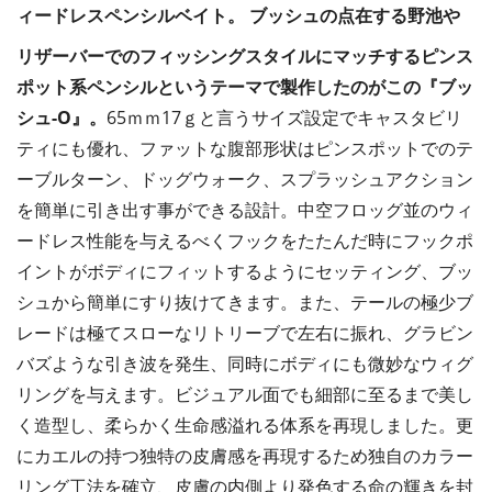
ィードレスペンシルベイト。
ブッシュの点在する野池や
リザーバーでのフィッシングスタイルにマッチするピンス
ポット系ペンシルというテーマで製作したのがこの『ブッ
シュ-O』。
65ｍｍ17ｇと言うサイズ設定でキャスタビリ
ティにも優れ、ファットな腹部形状はピンスポットでのテ
ーブルターン、ドッグウォーク、スプラッシュアクション
を簡単に引き出す事ができる設計。中空フロッグ並のウィ
ードレス性能を与えるべくフックをたたんだ時にフックポ
イントがボディにフィットするようにセッティング、ブッ
シュから簡単にすり抜けてきます。また、テールの極少ブ
レードは極てスローなリトリーブで左右に振れ、グラビン
バズような引き波を発生、同時にボディにも微妙なウィグ
リングを与えます。ビジュアル面でも細部に至るまで美し
く造型し、柔らかく生命感溢れる体系を再現しました。更
にカエルの持つ独特の皮膚感を再現するため独自のカラー
リング工法を確立、皮膚の内側より発色する命の輝きを封