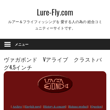
コ
Lure-Fly.com
ン
テ
ルアー＆フライフィッシングを 愛する人の為の 総合コミ
ン
ュニティーサイトです。
ツ
へ
ス
メニュー
キ
ッ
ヴァガボンド Vアライブ クラストバ
プ
グ4.5インチ
[
Archive
] [
English page
] [
History & concept
] [
Release product
] [
Question
]