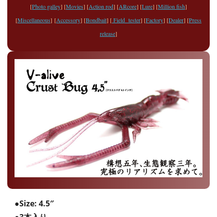
[
Photo galley
] [
Movies
] [
Action rod
] [
ARcore
] [
Lure
] [
Million fish
]
[
Miscellaneous
] [
Accessory
] [
Bondbait
] [
Field tester
] [
Factory
] [
Dealer
] [
Press
release
]
●
Size:
4.5″