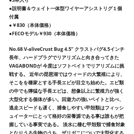
●3本入り
●説明書＆ウェイト一体型ワイヤーアシストリグ１個
付属
●￥830（本体価格）
●FECOモデル￥930（本体価格）
No.68 V-alive
Crust Bug 4.5”
クラストバグ4.5インチ
長年、ハードプラグでリアリズムと向き合ってきた
VAGABONDが 今度はソフトベイトでリアリズムに挑
戦する。
近年の琵琶湖ではウィードの大繁殖により、
そこをを棲家とする手長エビが目立ち始めた。エビ類
の中でも獰猛な手長エビは、想像以上に繁殖力が強く
大型化する個体が多い。回遊力の強いベイトと比べ、
逃走スピードも遅く、捕食しやすい甲殻類はフィッシ
ュイーターにとって格好の栄養源である事は誰もが把
握している事実である。 淡水に棲む甲殻類で捕食対象
となりうる生物のうち、ザリガニについで大型化する