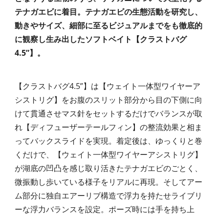
テナガエビに着目。テナガエビの生態活動を研究し、
動きやサイズ、細部に至るビジュアルまでをも徹底的
に観察し生み出したソフトベイト【クラストバグ
4.5”】。
【クラストバグ4.5”】は【ウェイト一体型ワイヤーア
シストリグ】をお腹のスリット部分から目の下側に向
けて貫通させマス針をセットするだけでバランスが取
れ【ディフューザーテールフィン】の整流効果と相ま
ってバックスライドを実現。着定後は、ゆっくりと巻
くだけで、【ウェイト一体型ワイヤーアシストリグ】
が湖底の凹凸を感じ取り活きたテナガエビのごとく、
微振動し歩いている様子をリアルに再現。そしてアー
ム部分に独自エアーリブ構造で浮力を持たせライブリ
ーな浮力バランスを設定。ポーズ時には手を持ち上