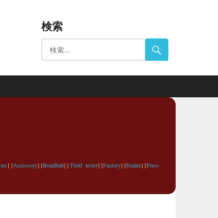
検索
ous
] [
Accessory
] [
Bondbait
] [
Field tester
] [
Factory
] [
Dealer
] [
Press