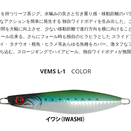
スを持つリーフ系ジグ。水噛みの良さと引き重り感・移動距離のバ
なアクションを簡単に発生する 独自ワイドボディを生み出した。
時間を大幅に向上させ、少ない移動距離で進行方向を横に向けるこ
ロール出来る。さらにフォール時も独自のヒラヒラとした スライ
イ・ タチウオ・根魚・ヒラメ等あらゆる魚種をカバー。激タフな
ち込む。スロージギングでハイアピール、独自ワイドボディが無
VEMS L-1
COLOR