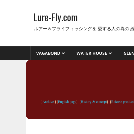
コ
ン
Lure-Fly.com
テ
ン
ルアー＆フライフィッシングを 愛する人の為の 
ツ
へ
ス
VAGABOND
WATER HOUSE
GLE
キ
ッ
プ
[
Archive
] [
English page
] [
History & concept
] [
Release product