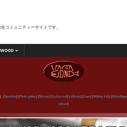
総合コミュニティーサイトです。
NWOOD
] [
Question
] [
Photo galley
] [
Movies
] [
Action rod
] [
ARcore
] [
Lure
] [
Million fish
] [
Miscellane
release
]