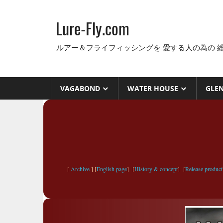
コ
ン
Lure-Fly.com
テ
ン
ルアー＆フライフィッシングを 愛する人の為の 
ツ
へ
ス
VAGABOND
WATER HOUSE
GLE
キ
ッ
プ
[
Archive
] [
English page
] [
History & concept
] [
Release product