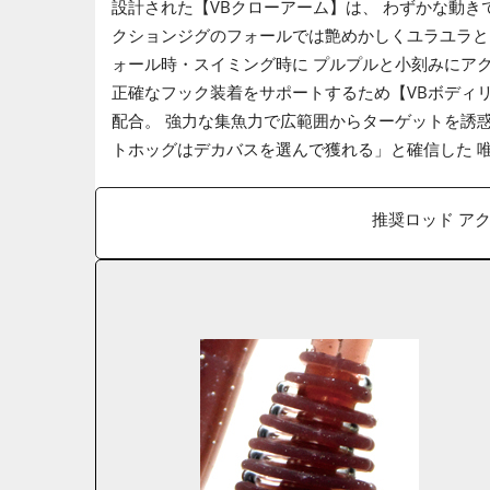
設計された【VBクローアーム】は、 わずかな動
クションジグのフォールでは艶めかしくユラユラと
ォール時・スイミング時に プルプルと小刻みにア
正確なフック装着をサポートするため【VBボディ
配合。 強力な集魚力で広範囲からターゲットを誘
トホッグはデカバスを選んで獲れる」と確信した 
推奨ロッド ア