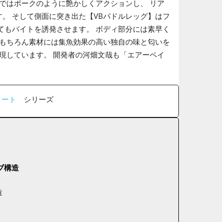
ではポークのように艶かしくアクションし、 リア
。 そして側面に突き出た【VBパドルレッグ】はフ
てもバイトを誘発させます。 ボディ部分には素早く
 もちろん素材には集魚効果の高い独自の味と匂いを
現しています。 開発者の河畑文哉も「エアーベイ
リート
シリーズ
ブ構造
造