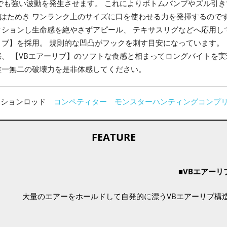
きでも強い波動を発生させます。 これによりボトムバンプやズル引き
はためき ワンランク上のサイズに口を使わせる力を発揮するのです
クションし生命感を絶やさずアピール、 テキサスリグなどへ応用し
リブ】を採用。 規則的な凹凸がフックを刺す目安になっています。
惑、 【VBエアーリブ】のソフトな食感と相まってロングバイトを実
唯一無二の破壊力を是非体感してください。
クションロッド
コンペティター
モンスターハンティングコンプ
FEATURE
■VBエアーリ
大量のエアーをホールドして自発的に漂うVBエアーリブ構