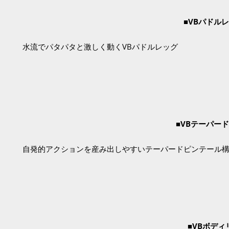
■
VBパドル
水流でパタパタと激しく動くVBパドルレッグ
■
VBテーパー
自発的アクションを産み出しやすいテーパードピンテール
■
VBボディ