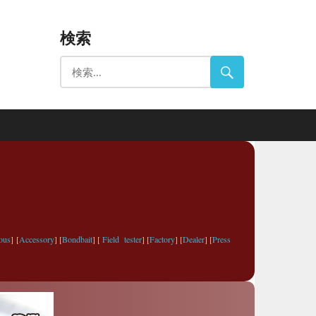
検索
ous
] [
Accessory
] [
Bondbait
] [
Field tester
] [
Factory
] [
Dealer
] [
Press