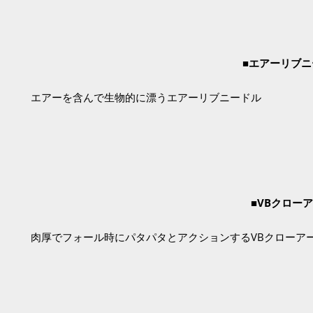
■エアーリブニ
エアーを含んで生物的に漂うエアーリブニードル
■
VBクロー
肉厚でフォール時にパタパタとアクションするVBクローア