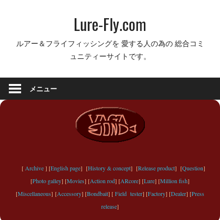
コ
Lure-Fly.com
ン
テ
ルアー＆フライフィッシングを 愛する人の為の 総合コミ
ン
ュニティーサイトです。
ツ
へ
ス
メニュー
キ
ッ
プ
[
Archive
] [
English page
] [
History & concept
] [
Release product
] [
Question
]
[
Photo galley
] [
Movies
] [
Action rod
] [
ARcore
] [
Lure
] [
Million fish
]
[
Miscellaneous
] [
Accessory
] [
Bondbait
] [
Field tester
] [
Factory
] [
Dealer
] [
Press
release
]