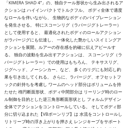
「KIMERA SHAD 4”」の、独自テール形状から生み出されるア
クションは ハイインパクトでトルクフル。 ボディ全体で適度
なロールを伴いながら、 生物的なボディのバイブレーション
を発生させる。 特にスコーンリグ（ラバージグトレーラー）
として使用すると、 最適化されたボディのロールアクション
がラバージグにも伝達し、 一体化した艶かしいスイミングア
クションを展開。ルアーの存在感を的確に伝えアピールす
る。 独自の波動を生み出すアクションは、 スコーンリグ（ラ
バージグトレーラー）での使用はもちろん、 テキサスリグ、
ジグヘッド、ノーシンカー、など、 多くのリグにも対応し釣
果を引き出してくれる。 さらに、ラバージグ、オフセットフ
ックの針持ちを考慮し ワームのヘッド部分はボリュームを持
たせた 楕円断面形状、ボディ中間部分は リーリング時のロー
ル制御を目的とした逆三角形断面形状とし フォルムデザイン
全体でアクションをコントロールしている。 そしてボディ部
分に切り込まれた【VBボーンリブ】は 水流をコントロールし
リトリーブ時の浮き上がりを押さえ レンジキープをサポート