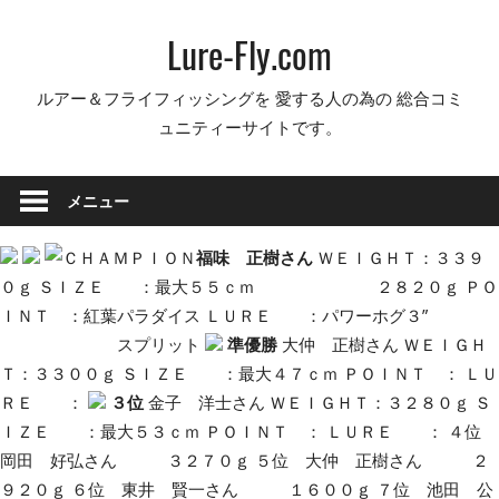
コ
Lure-Fly.com
ン
テ
ルアー＆フライフィッシングを 愛する人の為の 総合コミ
ン
ュニティーサイトです。
ツ
へ
ス
メニュー
キ
ッ
福味 正樹さん
ＷＥＩＧＨＴ：３３９
プ
０ｇ ＳＩＺＥ ：最大５５ｃｍ ２８２０ｇ ＰＯ
ＩＮＴ ：紅葉パラダイス ＬＵＲＥ ：パワーホグ３”
スプリット
準優勝
大仲 正樹さん ＷＥＩＧＨ
Ｔ：３３００ｇ ＳＩＺＥ ：最大４７ｃｍ ＰＯＩＮＴ ： ＬＵ
ＲＥ ：
３位
金子 洋士さん ＷＥＩＧＨＴ：３２８０ｇ Ｓ
ＩＺＥ ：最大５３ｃｍ ＰＯＩＮＴ ： ＬＵＲＥ ： ４位
岡田 好弘さん ３２７０ｇ ５位 大仲 正樹さん ２
９２０ｇ ６位 東井 賢一さん １６００ｇ ７位 池田 公