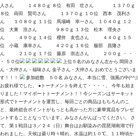
人さん １４８０ｇ ８位 有田 壮さん １３７０ｇ
８位 蒔田 賢司さん １３７０ｇ １０位 西本 茂利さ
ん １０８０ｇ １１位 馬場崎 幸一さん １０４０ｇ １２
位 大東 浩さん ９８０ｇ １３位 松木 理央さ
ん ４９０ｇ １４位 櫻井 友也さん ４４０ｇ １５
位 小蔵 康幸さん ４２０ｇ １６位 服部 昌隆さ
ん ２１０ｇ １７位 藤原 崇志さん ２００ｇ ・ ・
・ ５０位
上位５名のみなさん左から 岡田さ
ん・大仲さん・福味さん 金子さん・大仲さん おめでとうございま
す！！！
参加総数 ５０名 みなさん、本当に雪、強風の中(^^;)
お疲れ様でした。 ●トーナメントを終えて・・・・。 今年も始ま
りました！マイボートトーナメント！！今シーズンはサーキット
形式でトーナメントを運営し、毎回ごとの商品はもちろんのこ
と、最終総合ポイントがもっとも高かった方に豪華賞品をプレゼ
ントすることとなっています。みなさんがんばってください。 さ
て、第１戦目は３／２４（日）舞台はお馴染みの琵琶湖南湖で行
われました。天候は曇り時々晴れ、水温は約１０℃、１１時頃か