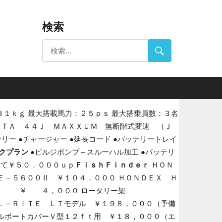
検索
ｇ 最大搭載馬力：２５ｐｓ 最大搭乗員数：３名
ＯＴＡ ４４Ｊ ＭＡＸＸＵＭ 無断階式変速 （Ｊ
ー ●チャージャー ●延長コード ●バッテリートレイ
クプラン
●ビルジポンプ＋スルーハル加工 ●バッテリ
いて￥５０，０００ｕｐ
ＦｉｓｈＦｉｎｄｅｒ
ＨＯＮ
－５６００Ⅱ ￥１０４，０００ ＨＯＮＤＥＸ Ｈ
 ￥ ４，０００ ロータリー架
Ｌ－ＲＩＴＥ ＬＴモデル ￥１９８，０００（予備
ルボートカバーＶ型１２ｆｔ用 ￥１８，０００（エ