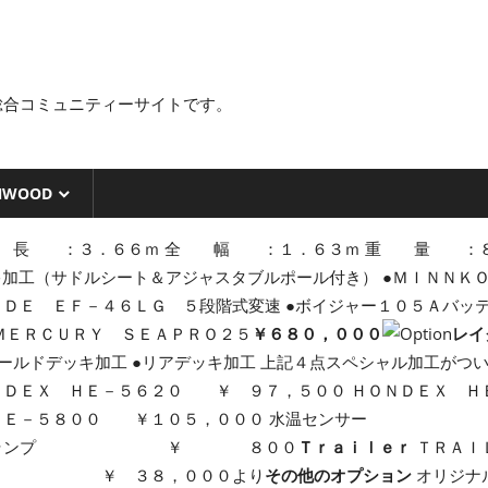
総合コミュニティーサイトです。
NWOOD
 長 ：３．６６ｍ 全 幅 ：１．６３ｍ 重 量 ：８１ｋ
キ加工（サドルシート＆アジャスタブルポール付き） ●ＭＩＮＮＫ
Ｅ ＥＦ－４６ＬＧ ５段階式変速 ●ボイジャー１０５Ａバッテリ
ＭＥＲＣＵＲＹ ＳＥＡＰＲＯ２５
￥６８０，０００
レイ
ールドデッキ加工 ●リアデッキ加工 上記４点スペシャル加工がつ
ＤＥＸ ＨＥ－５６２０ ￥ ９７，５００ ＨＯＮＤＥＸ ＨＥ
ＥＸ ＨＥ－５８００ ￥１０５，０００ 水温センサー
ークランプ ￥ ８００
Ｔｒａｉｌｅｒ
ＴＲＡＩ
ンバー ￥ ３８，０００より
その他のオプション
オリジナ