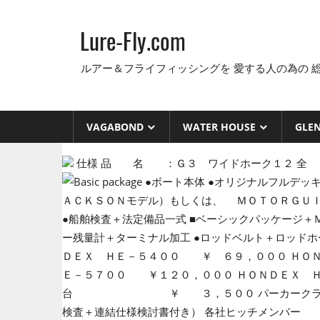
コ
ン
Lure-Fly.com
テ
ン
ルアー＆フライフィッシングを 愛する人の為の 
ツ
へ
ス
VAGABOND
WATER HOUSE
GLE
キ
ッ
仕様 品 名 ：Ｇ３ ワイドホーク１２ 全
プ
●ボート本体 ●オリジナルフルデッ
ＡＣＫＳＯＮモデル）もしくは、 ＭＯＴＯＲＧＵＩＤ
●船舶検査＋法定備品一式 ■ベーシックパッケージ＋
ー残量計＋ターミナル加工 ●ロッドベルト＋ロッドホ
ＤＥＸ ＨＥ－５４００ ￥ ６９，０００ ＨＯＮ
Ｅ－５７００ ￥１２０，０００ ＨＯＮＤ
台 ￥ ３，５００ パーカ
検査＋連結仕様検討書付き） 各社ヒッチメ