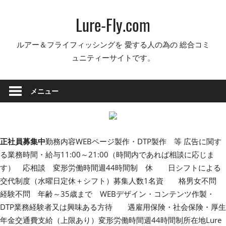
コ
Lure-Fly.com
ン
テ
ルアー＆フライフィッシングを 愛する人の為の 総合コミ
ン
ュニティーサイトです。
ツ
へ
ス
メニュー
キ
ッ
プ
正社員募集中
勤務内容WEBページ製作・DTP製作 等 広告に関す
る業務時間・給与11:00～21:00（時間内であれば相談に応じま
す） 応相談 変形労働時間週44時間制 休 日シフトによる
交代制度（水曜日定休＋シフト）募集人数1名資 格男女不問
経験不問 年齢～35歳まで WEBデザイン・コンテンツ作製・
DTP業務経験者又は興味ある方待 遇雇用保険・社会保険・厚生
年金交通費支給（上限あり）変形労働時間週44時間制所在地Lure