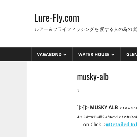
コ
ン
Lure-Fly.com
テ
ン
ルアー＆フライフィッシングを 愛する人の為の 
ツ
へ
ス
VAGABOND
WATER HOUSE
GLE
キ
ッ
musky-alb
プ
?
]]>]]>
MUSKY ALB
ＶＡＧＡＢＯ
よってゴールドに輝くようにペイントされてい
on Click⇒
■
Detailed I