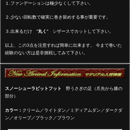
１.ファンデーションは極少なくして下さい。
２.少ない回転数で確実に巻き留めする事が重要です。
３.出来るだけ ”
丸く
“ シザースでカットして下さい。
以上、この3点を注意すれば簡単に出来ます。 今まで巻いた
経験のない方は是非挑戦してみて下さい。
スノーシューラビットフット
野うさぎの足（爪先から膝の
部分）
カラー：
クリーム／ライトダン／ミディアムダン／ダークダ
ン／オリーブ／ブラック／ブラウン