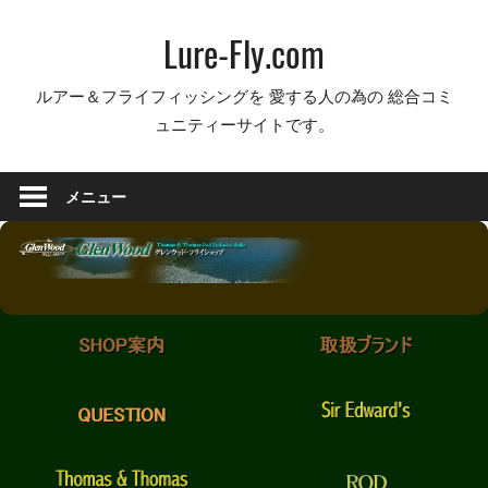
コ
Lure-Fly.com
ン
テ
ルアー＆フライフィッシングを 愛する人の為の 総合コミ
ン
ュニティーサイトです。
ツ
へ
ス
メニュー
キ
ッ
プ