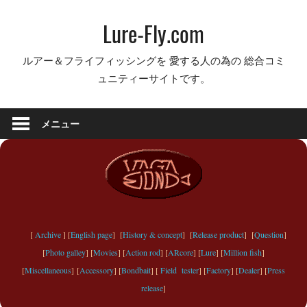
コ
Lure-Fly.com
ン
テ
ルアー＆フライフィッシングを 愛する人の為の 総合コミ
ン
ュニティーサイトです。
ツ
へ
ス
メニュー
キ
ッ
プ
[
Archive
] [
English page
] [
History & concept
] [
Release product
] [
Question
]
[
Photo galley
] [
Movies
] [
Action rod
] [
ARcore
] [
Lure
] [
Million fish
]
[
Miscellaneous
] [
Accessory
] [
Bondbait
] [
Field tester
] [
Factory
] [
Dealer
] [
Press
release
]