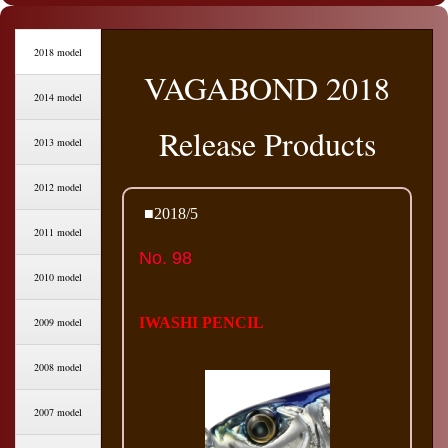
2018 model
VAGABOND 2018
2014 model
Release Products
2013 model
2012 model
■2018/5
2011 model
No. 98
2010 model
IWASHI PENCIL
2009 model
2008 model
2007 model