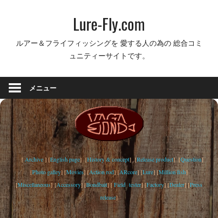
コ
Lure-Fly.com
ン
テ
ルアー＆フライフィッシングを 愛する人の為の 総合コミ
ン
ュニティーサイトです。
ツ
へ
ス
メニュー
キ
ッ
プ
[
Archive
] [
English page
] [
History & concept
] [
Release product
] [
Question
]
[
Photo galley
] [
Movies
] [
Action rod
] [
ARcore
] [
Lure
] [
Million fish
]
[
Miscellaneous
] [
Accessory
] [
Bondbait
] [
Field tester
] [
Factory
] [
Dealer
] [
Press
release
]