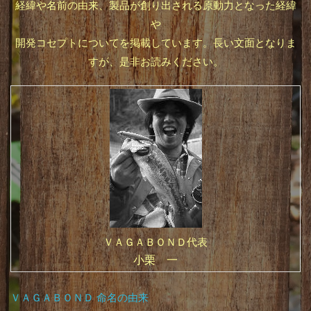
経緯や名前の由来、製品が創り出される原動力となった経緯
や
長い文面となりま
開発コセプトについてを掲載しています。
すが、是非お読みください。
ＶＡＧＡＢＯＮＤ代表
小栗 一
ＶＡＧＡＢＯＮＤ 命名の由来