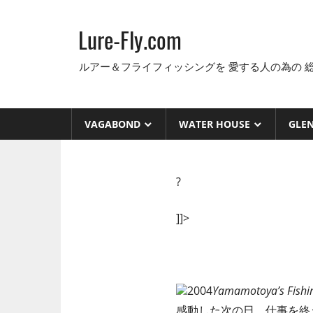
コ
ン
Lure-Fly.com
テ
ン
ルアー＆フライフィッシングを 愛する人の為の 
ツ
へ
ス
VAGABOND
WATER HOUSE
GLE
キ
ッ
プ
?
]]>
2004
Yamamotoya’s Fishi
感動した次の日、仕事を終