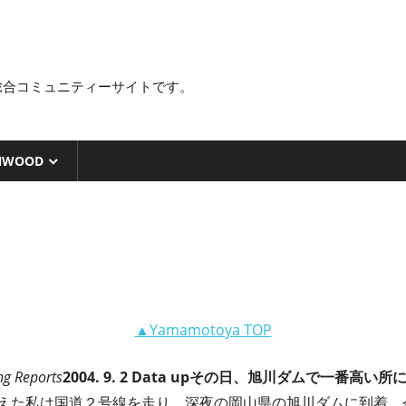
総合コミュニティーサイトです。
NWOOD
▲Yamamotoya TOP
ng Reports
2004. 9. 2 Data up
その日、旭川ダムで一番高い所に
えた私は国道２号線を走り、深夜の岡山県の旭川ダムに到着。