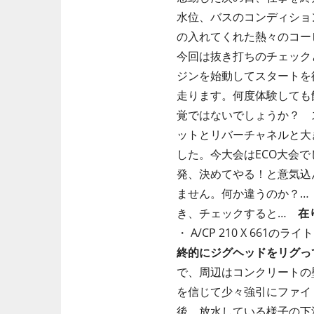
水位、バスのコンディショ
の入れてくれた熱々のコー
今回は抜き打ちのチェック
ジンを始動してスタートを
走ります。何度体験しても
覚ではないでしょうか？ 
ットとリバーチャネルと大
した。今大会はECO大会
発、決めてやる！と意気込
ません。何か違うのか？…
き、チェックすると…
在
・ A/CP 210 X 66
終的にジグヘッドをリグっ
で、周辺はコンクリートの壁
を信じて少々強引にファイ
後、放水している様子の下