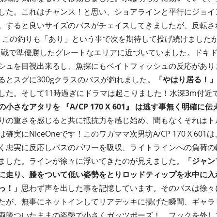
した。これはチャンス！と思い、ショアラインと平行にジョイ
。すると良いサイズのバスがチェイスしてきましたが、反転さ
、この釣りも「あり」という事で次を期待して投げ続けました
I最終戦で準優勝したグレートなエリアに近づいていました。ドキ
シュを目視出来るし、魚探にもベイトフィッシュの反応があり
るとスグに300gクラスのバスが釣れました。
「やはり居る！」
した。そして11時過ぎにドラマは起こりました！水深3m付近
さなアタリを 『A/CP 170 X 601』 は逃す事無く明確に
りの重さを感じると共に抵抗力を感じ始め、間もなくそれはト
実にNiceOneです！このワガママ次男坊A/CP 170 X 60
く忠実に反応しバスのパワーを吸収、ライトラインへの負荷の
ました。ラインが徐々に浮いてきたのが見えました。
「ジャン
に走り、膝をついて低い姿勢をとりロッドティップを水中に入
っ！」
思わず声を出した事を記憶しています。そのバスは徐々
たが、無事にネットインしてリアデッキに揚げた瞬間、ギャラ
両膝ついたままの姿勢で小さくガッツポーズ！ フックを外し