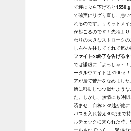
て秤にぶら下げると
1550ｇ
て確実にリグり直し、急い
れるのです。リミットメイ
が起こるのです！先程より
わりの大きなストロークの
し右往左往してくれて気の
ファイトの終了を告げるネ
では謙虚に「よっしゃ～！
ータルウエイトは3100
アが居て苦汁をなめました
所に移動しつつ似たような
た。しかし、無情にも時間
済ませ、自称３kg越が他に
バスを入れ替え800gま
ルチェックに来られた時、
ールされていく… 緊張の