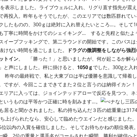
を表示しました。ライブウェルに入れ、リグり直す指先が震え
で再投入。昨年もそうでしたが、このエリアでは数匹群れてい
クしたものの、300ｇは絶対に入れ替えたいところ…。そして1
も丁寧に時間をかけてのシェイキング… すると先程と似たよ
スイープフッキングで、第二ラウンドの開始です。このバスは
抜けない時間を過ごしました。
ドラグの微調整をしながら強烈
ットイン
。 「勝った！」と思いましたが、何が起こるか解ら
」と声にしました。秤に掛けると、
1050ｇ
でした。300gと
ｇ！ 昨年の最終戦で、私と大東プロは半ば優勝を意識して帰着
。ですが、今回ここまできてまた２位と言うのは納得イカン！
エリアに入っては、ジョインテッドアローで反応を見つつ、ネ
というものは平等かつ正確に時を刻みます…。
ぺナなし三匹の
も居ると聞かされました。私の持ち込んだ３匹の総重量は3174g
で持ち上げられたなら、安心して臨めたウエインだと感じました
5位以内の入賞を確信しました。そしてお待ちかねの順位発表
一瞬。2位の重量と選手名がコールされた瞬間、勝利が確信へ