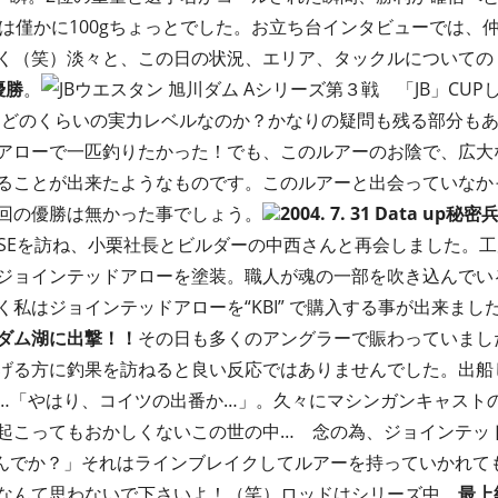
差は僅かに100gちょっとでした。お立ち台インタビューでは、
く（笑）淡々と、この日の状況、エリア、タックルについての
優勝
。
JBウエスタン 旭川ダム Aシリーズ第３戦 「JB」CU
して、どのくらいの実力レベルなのか？かなりの疑問も残る部分も
アローで一匹釣りたかった！でも、このルアーのお陰で、広大
ることが出来たようなものです。このルアーと出会っていなか
回の優勝は無かった事でしょう。
2004. 7. 31 Data up
秘密
RHOUSEを訪ね、小栗社長とビルダーの中西さんと再会しました
ジョインテッドアローを塗装。職人が魂の一部を吹き込んでい
私はジョインテッドアローを“KBI” で購入する事が出来ま
ダム湖に出撃！！
その日も多くのアングラーで賑わっていまし
げる方に釣果を訪ねると良い反応ではありませんでした。出船
…「やはり、コイツの出番か…」。久々にマシンガンキャストの3
起こってもおかしくないこの世の中… 念の為、ジョインテッ
んでか？」それはラインブレイクしてルアーを持っていかれて
なんて思わないで下さいよ！（笑）ロッドはシリーズ中、
最上