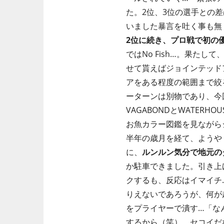
た。2位、3位の選手との
いました暴言を吐く事も無
2位に続き、プロ戦で初の
ではNo Fish…。果た
せて貰えばジョインテッド
アをある程度の範囲まで絞
ーターンは別物であり、今
VAGABONDとWATE
お魚カラー図鑑を見ながら
半年の歳月を経て、ようやく
に、
ルンルン気分で地元の
か駐車できました。引き上
クするも、反応はイマイチ
りえないであろうが、何が
をプライヤーで潰す…「な
するから（笑）。セコイだ