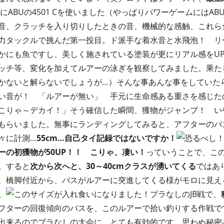
にABUの4501 Cを使いました（やっぱりパワーゲームにはA
音、クラッチを入り切りしたときの音、機械的な感触、これら全
力タックルで挑んだ第一投目。ド派手な着水音と水飛泡！ リ
かにも魚ですし、美しく施されている塗装が更にリアル感をU
ッチ等、変化を加えてルアーの泳ぎを観察してみました。果た
かないと解らないでしょうが…）そんな事あんな事をしていた
い音が！ 「ルアーが無い」 手元に生命感ある重さを感じた
こりゃ～デカイ！」そう確信した瞬間、獲物がジャンプ！ い
もらいました。無事にランディングしてみると、アフターのバス
々に計測…
55cm…自己タイ記録ではないですか！
恐るべし
ーの初獲物が50UP！！
こりゃ、凄い！
っていうことで、こ
。すると
次から次へと、30～40cmクラスが湧いてくる
ではあ
、橋脚付近から、バスがルアーに突進してくる様がモロに見え
。
このサイズが入れ食いになりました！プラなしのJB戦で、
フターの回復傾向のバスを、このルアーで拾い釣りする作戦で
出来るのでプラなしの大会に、とても有効的です。思わぬ秘密