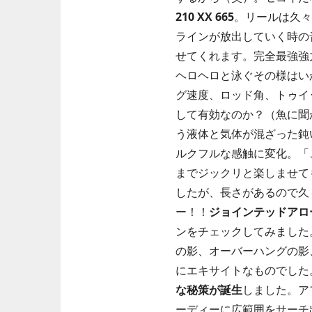
210 XX 665
。リールは久々
ラインが放出していく時の
せてくれます。完全最強強
ヘロヘロと泳ぐその様はい
グ速度、ロッド角、トゥイ
して有効なのか？（魚に聞
う液体と気体が混ざった鈍
ルクフルな感触に変化。「
までジックリと楽しませて
したが、長さがあるので久
ー！！
ジョインテッドアロ
ンをチェックしてみました
の影、オーバーハングの影
にエキサイトなものでした
な秘策が誕生
しました。ア
ーディーに広範囲をサーチ