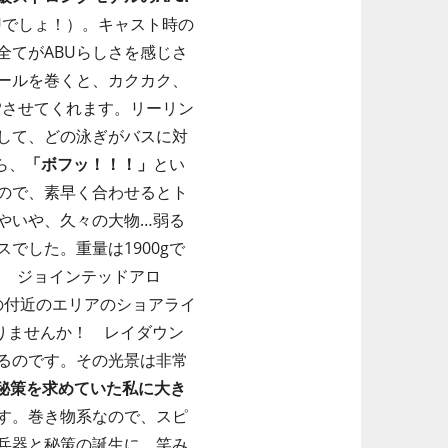
BUでしょ！）。キャスト時の
てがABUらしさを感じさ
ールを巻くと、カクカク、
Pさせてくれます。リーリン
して、どの泳ぎがバスに対
ら、
「ボフッ！！！」
とい
ので、素早く合わせるとト
やいや、久々の大物…弱る
でした。重量は1900gで
！ ジョインテッドアロ
の付近のエリアのショアライ
りませんか！ レイダウン
るのです。その光景は非常
秘策を求めていた私に大き
す。巻き物系なので、スピ
兵器と秘策の誕生に、笑み