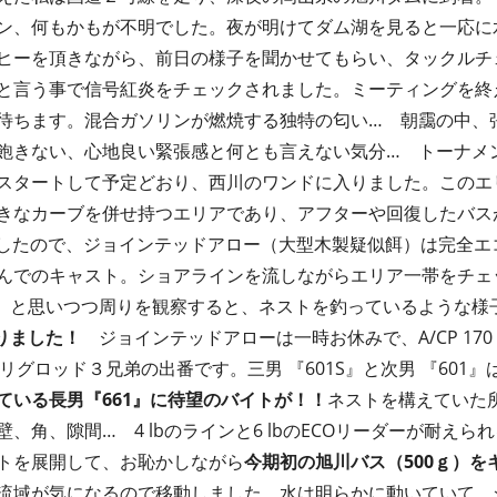
ン、何もかもが不明でした。夜が明けてダム湖を見ると一応に
ヒーを頂きながら、前日の様子を聞かせてもらい、タックルチ
と言う事で信号紅炎をチェックされました。ミーティングを終
待ちます。混合ガソリンが燃焼する独特の匂い… 朝靄の中、
飽きない、心地良い緊張感と何とも言えない気分… トーナメ
スタートして予定どおり、西川のワンドに入りました。このエ
きなカーブを併せ持つエリアであり、アフターや回復したバス
でしたので、ジョインテッドアロー（大型木製疑似餌）は完全エ
んでのキャスト。ショアラインを流しながらエリア一帯をチェ
 と思いつつ周りを観察すると、ネストを釣っているような様
りました！
ジョインテッドアローは一時お休みで、A/CP 170 X 601S
1のライトリグロッド３兄弟の出番です。三男 『601S』と次男 『60
ている長男『661』に待望のバイトが！！
ネストを構えていた
、角、隙間… 4 lbのラインと6 lbのECOリーダーが耐え
トを展開して、お恥かしながら
今期初の旭川バス（500ｇ）を
流域が気になるので移動しました。水は明らかに動いていて、