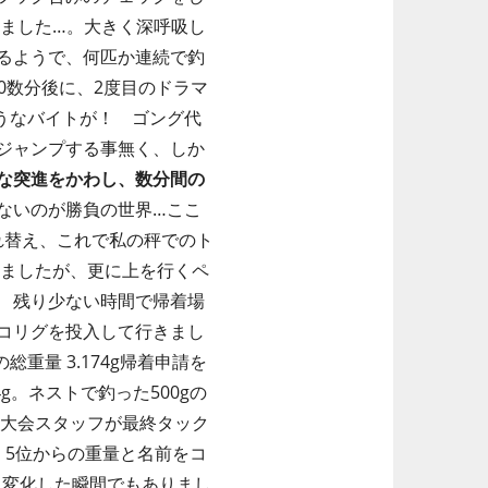
ました…。大きく深呼吸し
るようで、何匹か連続で釣
0数分後に、2度目のドラマ
うなバイトが！ ゴング代
ジャンプする事無く、しか
な突進をかわし、数分間の
ないのが勝負の世界…ここ
入れ替え、これで私の秤でのト
しましたが、更に上を行くペ
 残り少ない時間で帰着場
コリグを投入して行きまし
総重量 3.174g帰着申請を
。ネストで釣った500gの
。大会スタッフが最終タック
。5位からの重量と名前をコ
と変化した瞬間でもありまし