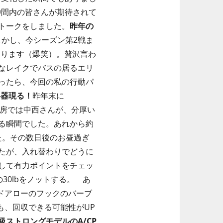
仲間内の皆さんが期待されて
トークをしました。
昨年の
Pしかし、今シーズン第2戦ま
あります（爆笑）。贅沢言わ
なレイクでバスの居るエリ
ったら、今回の私の行動パ
兵器現る！
昨年末に
。工房では中西さんが、分厚い
る瞬間でした。あれから約
した。その数日後のお昼過ぎ
たが、入れ替わりでどうに
して有力ポイントをチェッ
0lbをノットする。 あ
ドアローのフックのバーブ
も、回収できる可能性がUP
級ストロングモデルのA/CP