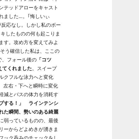
ンテッドアローをキャスト
れました…。｢悔しいぃ
が反応なし。しかし私のボー
ドキしたものの何も起こりま
ます。攻め方を変えてみよ
そう確信した私は、ここの
で、フォール後の
「コツ
伝えてくれました
。スイープ
ルクフルな泳力へと変化
1は、左右・下へと瞬時に変化
軽減とバスの体力を消耗す
プする！」 ラインテンシ
れた瞬間、勢いのある綺麗
に弱っているものの、最後
リーからどよめきが湧きま
フック呑みのチェックをし