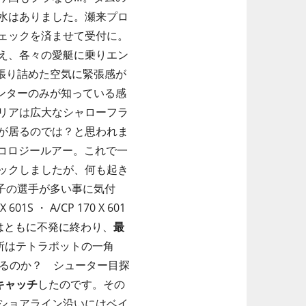
水はありました。瀬来プロ
ェックを済ませて受付に。
え、各々の愛艇に乗りエン
張り詰めた空気に緊張感が
ンターのみが知っている感
リアは広大なシャローフラ
が居るのでは？と思われま
コロジールアー。これで一
ックしましたが、何も起き
子の選手が多い事に気付
 ・ A/CP 170 X 601
1』はともに不発に終わり、
最
所はテトラポットの一角
られるのか？ シューター目探
キャッチ
したのです。その
ショアライン沿いにはベイ