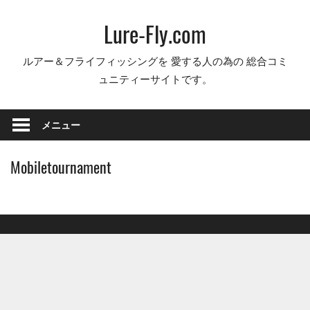
コ
Lure-Fly.com
ン
テ
ルアー＆フライフィッシングを 愛する人の為の 総合コミ
ン
ュニティーサイトです。
ツ
へ
ス
メニュー
キ
ッ
Mobiletournament
プ