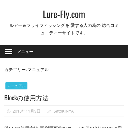
コ
Lure-Fly.com
ン
テ
ルアー＆フライフィッシングを 愛する人の為の 総合コミ
ン
ュニティーサイトです。
ツ
へ
ス
メニュー
キ
ッ
カテゴリー:
マニュアル
プ
マニュアル
Blockの使用方法
2018年11月9日
SatoKINYA