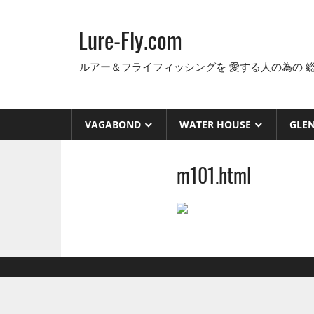
コ
ン
Lure-Fly.com
テ
ン
ルアー＆フライフィッシングを 愛する人の為の 
ツ
へ
ス
VAGABOND
WATER HOUSE
GLE
キ
ッ
m101.html
プ