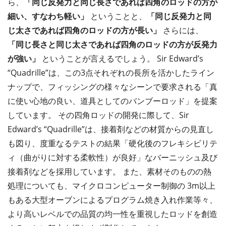
ら、
「同じ反発力と同じ長さであれば四角のロッドの方が
細い、すなわち軽い」
ということと、
「同じ反発力と同
じ太さであれば四角のロッドの方が長い」
さらには、
「同じ長さと同じ太さであれば四角のロッドの方が反発力
が強い」
ということが言えるでしょう。 Sir Edward’s
“Quadrille”は、この3点それぞれの長所を活かしたライン
ナップで、フィッシングの様々なシーンで要求される「真
に使い心地の良い、道具としてのバンブーロッド」を提案
しています。 その四角ロッドの開発に際して、Sir
Edward’s “Quadrille”は、接着剤などの材質からの見直し
も図り、度重なるテストの結果「硬化後のフレキシビリテ
ィ（曲がりに対する柔軟性）が良好」なバーニッシュ及び
接着剤などを採用しています。 また、素材そのものの熱
処理についても、マイクロコンピューター制御の 3m以上
もある大型オーブンによるプログラム焼き入れ作業等々、
より高いレベルでの品質の均一性を重視したロッドを創造