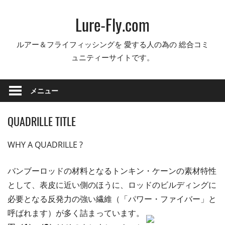
コ
Lure-Fly.com
ン
テ
ルアー＆フライフィッシングを 愛する人の為の 総合コミ
ン
ュニティーサイトです。
ツ
へ
ス
メニュー
キ
ッ
QUADRILLE TITLE
プ
WHY A QUADRILLE ?
バンブーロッドの材料となるトンキン・ケーンの素材特性
として、表皮に近い側のほうに、ロッドのビルディングに
必要となる反発力の強い繊維（「パワー・ファイバー」と
呼ばれます）が多く詰まっています。