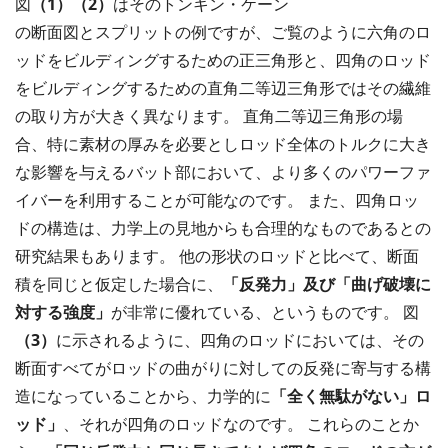
図
（1）（2）
はそのトンキン・ケーン
の断面図とスプリットの例ですが、ご覧のように六角のロ
ッドをビルディングするための正三角形と、四角のロッド
をビルディングするための直角二等辺三角形ではその繊維
の取り方が大きく異なります。 直角二等辺三角形の場
合、特に素材の厚みを必要としロッド全体のトルクに大き
な影響を与えるバット部において、より多くのパワーファ
イバーを利用することが可能なのです。 また、四角ロッ
ドの構造は、力学上の見地からも合理的なものであるとの
研究結果もあります。 他の形状のロッドと比べて、断面
積を同じと仮定した場合に、
「反発力」及び「曲げ破壊に
対する強度」
が非常に優れている、というものです。 図
（3）
に示されるように、四角のロッドにおいては、その
断面すべてがロッドの曲がりに対しての反発に寄与する構
造になっていることから、力学的に
「全く無駄がない」ロ
ッド」
、それが四角のロッドなのです。 これらのことか