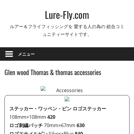
コ
Lure-Fly.com
ン
テ
ルアー＆フライフィッシングを 愛する人の為の 総合コミ
ン
ュニティーサイトです。
ツ
へ
ス
メニュー
キ
ッ
Glen wood Thomas & thomas accessories
プ
ステッカー・ワッペン・ピン
ロゴステッカー
108mm×108mm
420
ロゴ刺繍パッチ
70mm×67mm
630
ロゴエナメルピン
Silver×Blue
840