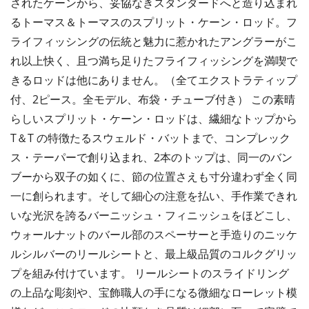
されたケーンから、妥協なきスタンダードへと造り込まれ
るトーマス＆トーマスのスプリット・ケーン・ロッド。フ
ライフィッシングの伝統と魅力に惹かれたアングラーがこ
れ以上快く、且つ満ち足りたフライフィッシングを満喫で
きるロッドは他にありません。（全てエクストラティップ
付、2ピース。全モデル、布袋・チューブ付き） この素晴
らしいスプリット・ケーン・ロッドは、繊細なトップから
T＆T の特徴たるスウェルド・バットまで、コンプレック
ス・テーパーで創り込まれ、2本のトップは、同一のバン
ブーから双子の如くに、節の位置さえも寸分違わず全く同
一に創られます。そして細心の注意を払い、手作業できれ
いな光沢を誇るバーニッシュ・フィニッシュをほどこし、
ウォールナットのバール部のスペーサーと手造りのニッケ
ルシルバーのリールシートと、最上級品質のコルクグリッ
プを組み付けています。 リールシートのスライドリング
の上品な彫刻や、宝飾職人の手になる微細なローレット模