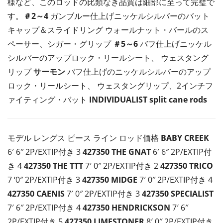
様など、このロッドの比類なき品質は細部に至って完璧で
す。
＃2～4
ガンブルー仕上げニッケルシルバーのバット
キャップ＆スライドリング ウォールナット・バールのス
ペーサー、シガー・グリップ
＃5～6
バフ仕上げニッケル
シルバーのアップロック・リールシート、 ウェスタング
リップ
サーモン
バフ仕上げのニッケルシルバーのアップ
ロック・リールシート、 ウェスタングリップ、2インチフ
ァイティング・バット
INDIVIDUALIST split cane rods
モデル レングス ピース ライン ロッド価格
BABY CREEK
6′ 6″ 2P/EXTIP付き 3
427350
THE GNAT
6′ 6″ 2P/EXTIP付
き 4
427350
THE TTT
7′ 0″ 2P/EXTIP付き 2
427350
TRICO
7 ‘0″ 2P/EXTIP付き 3
427350
MIDGE
7′ 0″ 2P/EXTIP付き 4
427350
CAENIS
7′ 0″ 2P/EXTIP付き 3
427350
SPECIALIST
7′ 6″ 2P/EXTIP付き 4
427350
HENDRICKSON
7′ 6″
2P/EXTIP付き 5
427350
LIMESTONER
8′ 0″ 2P/EXTIP付き