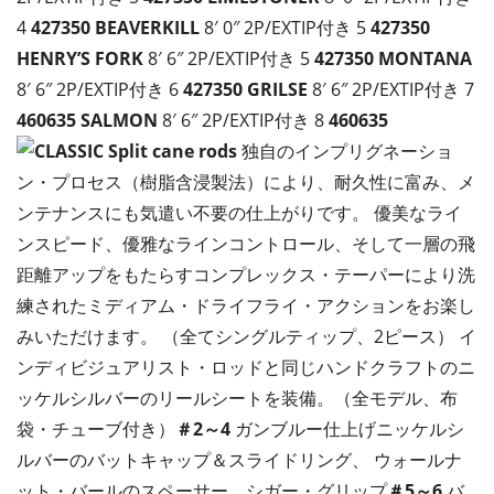
4
427350
BEAVERKILL
8′ 0″ 2P/EXTIP付き 5
427350
HENRY’S FORK
8′ 6″ 2P/EXTIP付き 5
427350
MONTANA
8′ 6″ 2P/EXTIP付き 6
427350
GRILSE
8′ 6″ 2P/EXTIP付き 7
460635
SALMON
8′ 6″ 2P/EXTIP付き 8
460635
独自のインプリグネーショ
ン・プロセス（樹脂含浸製法）により、耐久性に富み、メ
ンテナンスにも気遣い不要の仕上がりです。 優美なライ
ンスピード、優雅なラインコントロール、そして一層の飛
距離アップをもたらすコンプレックス・テーパーにより洗
練されたミディアム・ドライフライ・アクションをお楽し
みいただけます。 （全てシングルティップ、2ピース） イ
ンディビジュアリスト・ロッドと同じハンドクラフトのニ
ッケルシルバーのリールシートを装備。（全モデル、布
袋・チューブ付き）
＃2～4
ガンブルー仕上げニッケルシ
ルバーのバットキャップ＆スライドリング、 ウォールナ
ット・バールのスペーサー、シガー・グリップ
＃5～6
バ