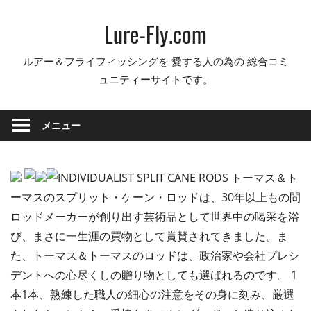
コ
Lure-Fly.com
ン
テ
ルアー＆フライフィッシングを 愛する人の為の 総合コミ
ン
ュニティーサイトです。
ツ
へ
ス
メニュー
キ
ッ
プ
トーマス＆ト
ーマスのスプリット・ケーン・ロッドは、30年以上もの間
ロッドメーカーが創り出す芸術品として世界中の喝采を浴
び、まさに一生涯の買物として賞賛されてきました。ま
た、トーマス＆トーマスのロッドは、政治家や会社プレシ
デントへの心尽くしの贈り物としても選ばれるのです。 1
本1本、熟練した職人の細心の注意をその身に刻み、厳選