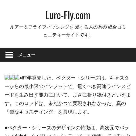
コ
Lure-Fly.com
ン
テ
ルアー＆フライフィッシングを 愛する人の為の 総合コミ
ン
ュニティーサイトです。
ツ
へ
ス
メニュー
キ
ッ
プ
●昨年発売した、ベクター・シリーズは、キャスタ
ーからの最小限のインプットで、驚くべき高速ラインスピ
ードを生み出す能力において、まさに折り紙付きといえま
す。このロッドは、未だかつて実現されなかった、真の
「楽なキャスティング」を具現します。
●ベクター・シリーズのデザインの特徴は、高次元でバラ
ンスされたプログレッシブ・テーパーを活用していること