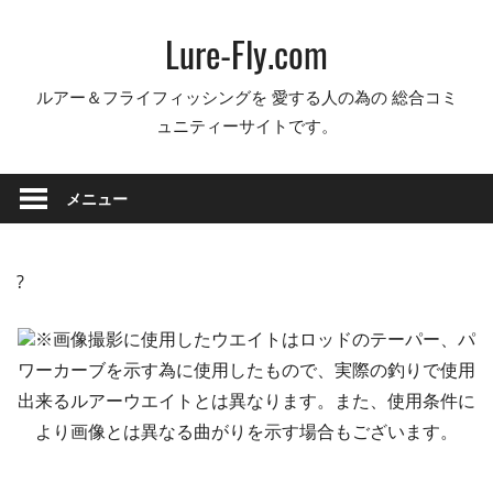
コ
Lure-Fly.com
ン
テ
ルアー＆フライフィッシングを 愛する人の為の 総合コミ
ン
ュニティーサイトです。
ツ
へ
ス
メニュー
キ
ッ
プ
?
※画像撮影に使用したウエイトはロッドのテーパー、パ
ワーカーブを示す為に使用したもので、実際の釣りで使用
出来るルアーウエイトとは異なります。また、使用条件に
より画像とは異なる曲がりを示す場合もございます。