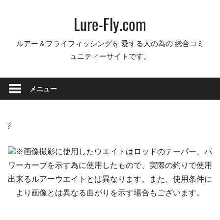
コ
Lure-Fly.com
ン
テ
ルアー＆フライフィッシングを 愛する人の為の 総合コミ
ン
ュニティーサイトです。
ツ
へ
ス
メニュー
キ
ッ
プ
?
※画像撮影に使用したウエイトはロッドのテーパー、パ
ワーカーブを示す為に使用したもので、実際の釣りで使用
出来るルアーウエイトとは異なります。また、使用条件に
より画像とは異なる曲がりを示す場合もございます。