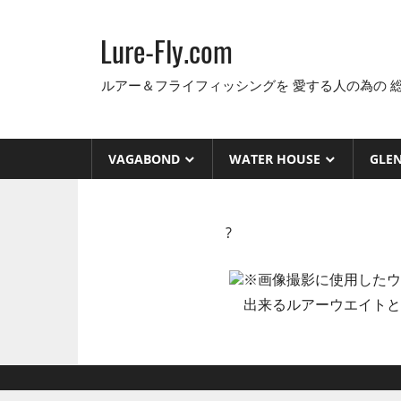
コ
ン
Lure-Fly.com
テ
ン
ルアー＆フライフィッシングを 愛する人の為の 
ツ
へ
ス
VAGABOND
WATER HOUSE
GLE
キ
ッ
プ
?
※画像撮影に使用したウ
出来るルアーウエイトと