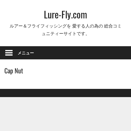
コ
Lure-Fly.com
ン
テ
ルアー＆フライフィッシングを 愛する人の為の 総合コミ
ン
ュニティーサイトです。
ツ
へ
ス
メニュー
キ
ッ
Cap Nut
プ