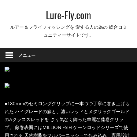
コ
Lure-Fly.com
ン
テ
ルアー＆フライフィッシングを 愛する人の為の 総合コミ
ン
ュニティーサイトです。
ツ
へ
ス
メニュー
キ
ッ
プ
●180mmのセミロンググリップに一本づつ丁寧に巻き上げら
れた ハイグレードの籐と、濃いレッドとメタリックゴールド
のAクラススレッドを さり気なく飾った華麗な藤巻グリッ
プ。 藤巻表面にはMILLION FSIH ケーンロッドシリーズで使
用される 天然樹脂をフルバーニッシュで包み込み、専用設計