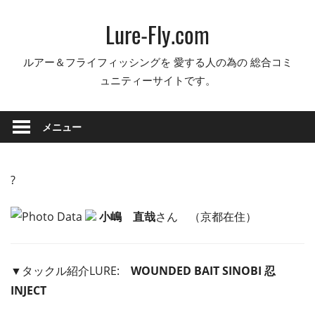
コ
Lure-Fly.com
ン
テ
ルアー＆フライフィッシングを 愛する人の為の 総合コミ
ン
ュニティーサイトです。
ツ
へ
ス
メニュー
キ
ッ
プ
?
小嶋 直哉
さん （京都在住）
▼タックル紹介LURE:
WOUNDED BAIT SINOBI 忍
INJECT