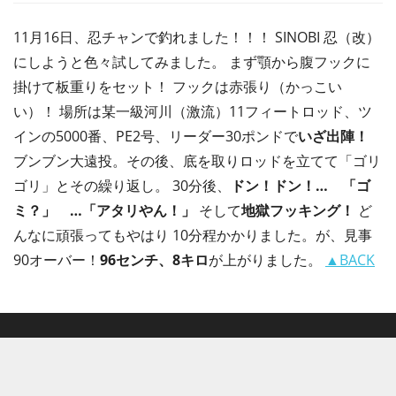
11月16日、忍チャンで釣れました！！！ SINOBI 忍（改）
にしようと色々試してみました。 まず顎から腹フックに
掛けて板重りをセット！ フックは赤張り（かっこい
い）！ 場所は某一級河川（激流）11フィートロッド、ツ
インの5000番、PE2号、リーダー30ポンドで
いざ出陣！
ブンブン大遠投。その後、底を取りロッドを立てて「ゴリ
ゴリ」とその繰り返し。 30分後、
ドン！ドン！… 「ゴ
ミ？」 …「アタリやん！」
そして
地獄フッキング！
ど
んなに頑張ってもやはり 10分程かかりました。が、見事
90オーバー！
96センチ、8キロ
が上がりました。
▲BACK