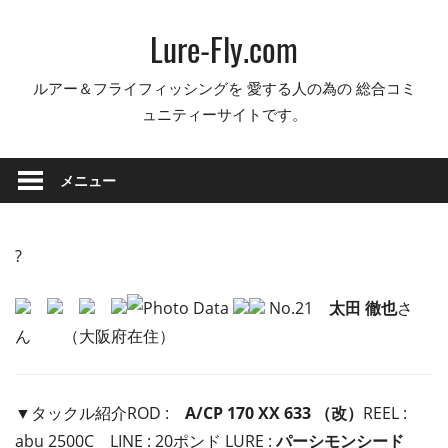
コ
Lure-Fly.com
ン
テ
ルアー＆フライフィッシングを 愛する人の為の 総合コミ
ン
ュニティーサイトです。
ツ
へ
ス
メニュー
キ
ッ
プ
?
No.21
太田 徹也
さ
ん （大阪府在住）
▼タックル紹介ROD :
A/CP 170 XX 633 （改）
REEL :
abu 2500C LINE : 20ポンド LURE :
パーシモンシード