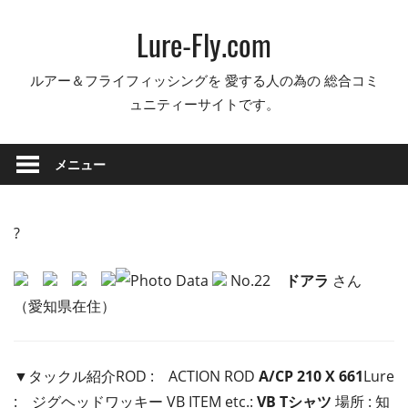
コ
Lure-Fly.com
ン
テ
ルアー＆フライフィッシングを 愛する人の為の 総合コミ
ン
ュニティーサイトです。
ツ
へ
ス
メニュー
キ
ッ
プ
?
No.22
ドアラ
さん
（愛知県在住）
▼タックル紹介ROD :
ACTION ROD
A/CP 210 X 661
Lure
:
ジグヘッドワッキー VB ITEM etc.:
VB Tシャツ
場所 : 知