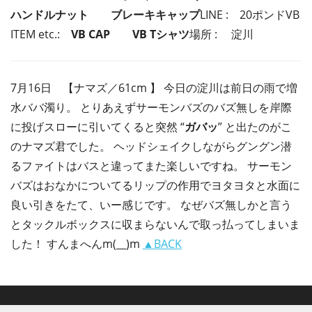
ハンドルナット ブレーキキャップ
LINE :
20ポンドVB
ITEM etc.:
VB CAP VB Tシャツ
場所 : 淀川
7月16日 【ナマズ／61cm 】 今日の淀川は前日の雨で増
水ババ濁り。 とりあえずサーモンバズのバズ無しを岸際
に投げスローに引いてくると突然 “
ガバッ
” と出たのがこ
のナマズ君でした。 ヘッドシェイクしながらグングン潜
るファイトはバスと違ってまた楽しいですね。 サーモン
バズはおなかについてるリップの作用でヨタヨタと水面に
良い引きをたて、いー感じです。 なぜバズ無しかと言う
とタックルボックスに収まらないんで取っ払ってしまいま
した！ すんまへんm(__)m
▲BACK