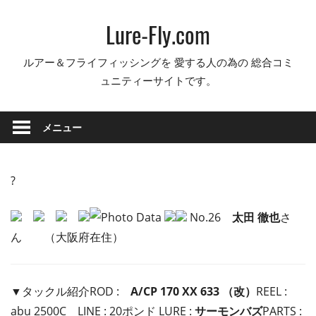
コ
Lure-Fly.com
ン
テ
ルアー＆フライフィッシングを 愛する人の為の 総合コミ
ン
ュニティーサイトです。
ツ
へ
ス
メニュー
キ
ッ
プ
?
No.26
太田 徹也
さ
ん （大阪府在住）
▼タックル紹介ROD :
A/CP 170 XX 633 （改）
REEL :
abu 2500C LINE : 20ポンド LURE :
サーモンバズ
PARTS :