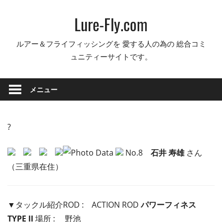
コ
Lure-Fly.com
ン
テ
ルアー＆フライフィッシングを 愛する人の為の 総合コミ
ン
ュニティーサイトです。
ツ
へ
ス
メニュー
キ
ッ
プ
?
No.8
石井 寿雄
さん
（三重県在住）
▼タックル紹介ROD :
ACTION ROD
パワーフィネス
TYPE II
場所 : 野池