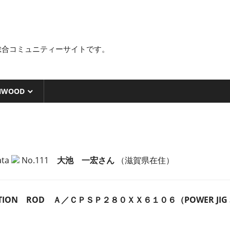
総合コミュニティーサイトです。
NWOOD
No.111
大池 一宏さん
（滋賀県在住）
ION ROD Ａ／ＣＰＳＰ２８０ＸＸ６１０６（POWER JIG 