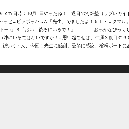
61cm 日時：10月1日やったね！ 過日の河畑塾（リブレガ
～っと…ピッポッパ…Ａ「先生、でましたよ！６１・ロクマル
ヒットー♪」Ｂ「おい、後ろにいるで！」 おっかなびっく
ｍ沖にいるではないですか！…思い起こせば、生涯３度目の６
は鋭いう～ん、今回も先生に感謝、愛竿に感謝、棺桶ボートに