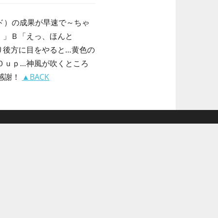
イド）の成果が早速で～ちゃ
。」Ｂ「えっ、ほんと
り後方に目をやると…黄色の
０ｕｐ…神風が吹くところ
感謝！
▲BACK