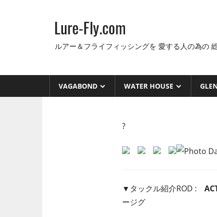
コ
ン
Lure-Fly.com
テ
ン
ルアー＆フライフィッシングを 愛する人の為の 
ツ
へ
ス
VAGABOND
WATER HOUSE
GLE
キ
ッ
プ
?
▼タックル紹介ROD :
ACT
ージグ