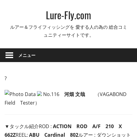
コ
Lure-Fly.com
ン
テ
ルアー＆フライフィッシングを 愛する人の為の 総合コミ
ン
ュニティーサイトです。
ツ
へ
ス
メニュー
キ
ッ
プ
?
No.116
河畑 文哉
（VAGABOND
Field Tester）
▼タックル紹介ROD :
ACTION ROD A/F 210 X
662Z
REEL:
ABU Cardinal 802
ルアー : ダウンショット