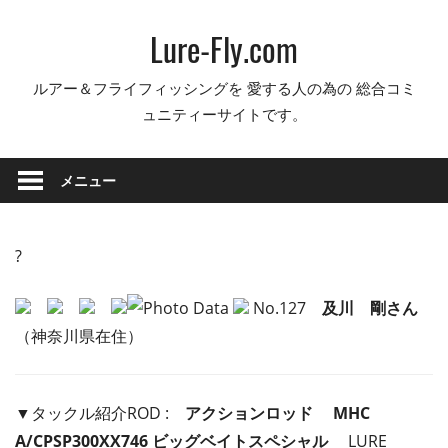
コ
Lure-Fly.com
ン
テ
ルアー＆フライフィッシングを 愛する人の為の 総合コミ
ン
ュニティーサイトです。
ツ
へ
ス
メニュー
キ
ッ
プ
?
No.127
及川 剛さん
（神奈川県在住）
▼タックル紹介ROD :
アクションロッド MHC
A/CPSP300XX746 ビッグベイトスペシャル
LURE