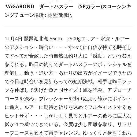
:
VAGABOND ダートハスラー (SPカラー)スローシンキ
ングチューン
場所 : 琵琶湖湖北
11月4日 琵琶湖北湖 56cm 2900gエリア・水深・ルアー
のアクション・時合い・・・すべてに自信が持てる時そし
てすべてが合致した時自然は釣り人に『感動』という答え
をくれる。昨日の釣りでダートハスラーのポテンシャルを
理解し、動き・追い方・あたりの出方がイメージできたの
で今日は時合いを見計らっての短期決戦。相手は昨日フッ
クを伸ばして逃げた魚と同サイズ！風を読み、アプローチ
コースを決め、プレッシャーを掛けぬよう静かにポイント
に進入。ルアーに期待と祈りを込めてフルキャストするも
ヒットせず・・・しかしよく見るとルアーの後ろに巨大な
影が４つ着いてきている。今度は少し距離を取り、リトリ
ーブコースも変えて再チャレンジ。ゆっくりと身をくねら