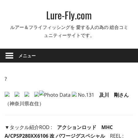
コ
Lure-Fly.com
ン
テ
ルアー＆フライフィッシングを 愛する人の為の 総合コミ
ン
ュニティーサイトです。
ツ
へ
ス
メニュー
キ
ッ
プ
?
No.131
及川 剛さん
（神奈川県在住）
▼タックル紹介ROD :
アクションロッド MHC
A/CPSP280XX6106 改 パワージグスペシャル
REEL :