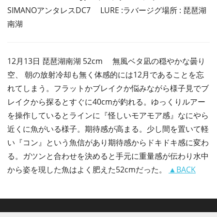
SIMANOアンタレスDC7 LURE :ラバージグ場所 : 琵琶湖
南湖
12月13日 琵琶湖南湖 52cm 無風ベタ凪の穏やかな曇り
空、 朝の放射冷却も無く体感的には12月であることを忘
れてしまう。フラットかブレイクか悩みながら様子見でブ
レイクから探るとすぐに40cmが釣れる。ゆっくりルアー
を操作しているとラインに『怪しいモアモア感』なにやら
近くに魚がいる様子。期待感が高まる。少し間を置いて軽
い『コン』という魚信があり期待感からドキドキ感に変わ
る。ガツンと合わせを決めると手元に重量感が伝わり水中
から姿を現した魚はよく肥えた52cmだった。
▲BACK