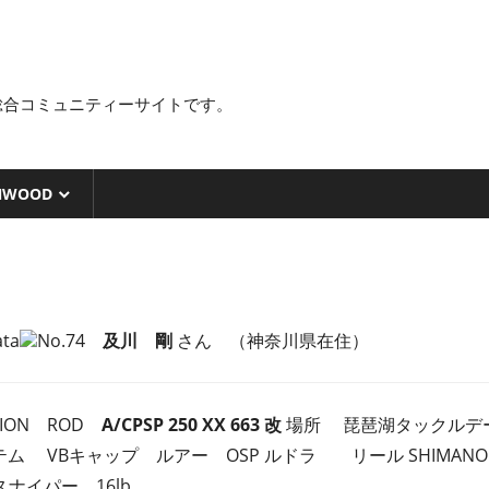
総合コミュニティーサイトです。
NWOOD
No.74
及川 剛
さん （神奈川県在住）
TION ROD
A/CPSP 250 XX 663 改
場所 琵琶湖タックルデ
83改アイテム VBキャップ ルアー OSP ルドラ リール SHIM
スナイパー 16lb