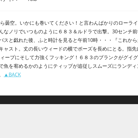
】朝から曇空。いかにも巻いてください！と言わんばかりのローラ
そんなノリでいつものように６８３＆ルドラで出撃。30センチ
と戯れた後、ふと時計を見ると午前10時・・・『これからがBIG 
キャスト。丈の長いウィードの横でポーズを長めにとる。指先
v』スィープにそして力強くフッキング！６８３のブランクがグイ
で魚を宥めるかのようにティップが追従しスムーズにランディ
。
▲BACK