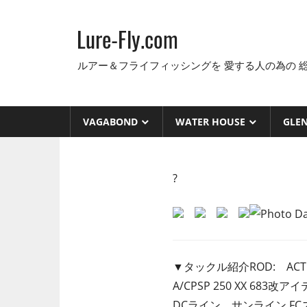
コ
ン
Lure-Fly.com
テ
ン
ルアー＆フライフィッシングを 愛する人の為の 
ツ
へ
ス
VAGABOND
WATER HOUSE
GLE
キ
ッ
プ
?
▼タックル紹介ROD:
AC
A/CPSP 250 XX 6
DCライン サンライン FC