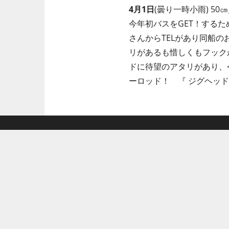
4月1日
(曇り一時小雨) 5
今年初バスをGET！する
さんからTELがあり同船
リがあるも惜しくもフック
ドに待望のアタリがあり、今
ーロッド！ 『 ジグヘッド