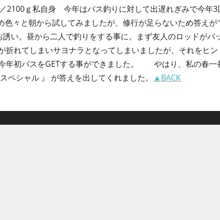
0㎝／2100ｇ私自身 今年はバス釣りに対して出遅れぎみで今年
ため色々と朝から試してみましたが、修行が足らないため答えが
のお誘い。昼から二人で釣りをする事に。まず友人のロッドがバ
が折れてしまいサヨナラとなってしまいましたが、それをヒン
年初バスをGETする事ができました。 やはり、私の春一番は、
スペシャル 』 が答えを出してくれました。
▲BACK