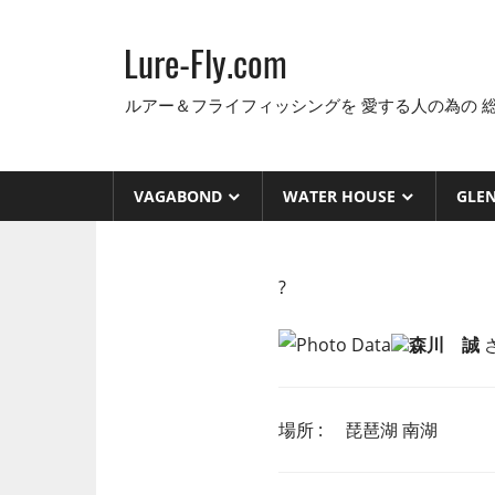
コ
ン
Lure-Fly.com
テ
ン
ルアー＆フライフィッシングを 愛する人の為の 
ツ
へ
ス
VAGABOND
WATER HOUSE
GLE
キ
ッ
プ
?
森川 誠
場所 : 琵琶湖 南湖