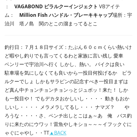
：
VAGABOND ピラルクーインジェクト
VBアイテ
ム：
Million Fish ハンドル・ブレーキキャップ
場所：宇
治川 塔ノ島 関のとこの溜まってるとこ
釣行日：７月１８日サイズ：たぶん６０ｃｍくらい熱いけ
ど暇やし釣りでも言ってくるわと家族に言い残し 愛車
ベンリーで宇治川へ行く しかし、熱い。 バイクは良い
駐車場を気にしなくても良いから一投目何投げるか ピラ
ルクーでしょ しかもサラピンの記念すべき一投目まずは
ど真ん中チョンチョンチョンっとジュボッ！来た！ しか
も一投目や！ でもデカタおかしいし・・・・ 動きもおか
しいし・・・・ メラメラしてるし・・・ ナマズ？ や
ろうな・・・・さ、ペンチ出しとこはぁ～あ 俺 バス釣
りに来たのにウワッ！雷魚やしキショ～～～イフックぐに
ゃぐにゃやし・・TT
▲BACK