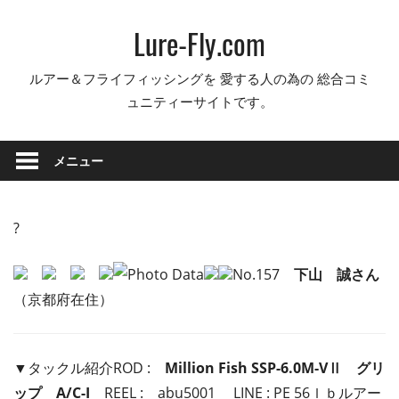
コ
Lure-Fly.com
ン
テ
ルアー＆フライフィッシングを 愛する人の為の 総合コミ
ン
ュニティーサイトです。
ツ
へ
ス
メニュー
キ
ッ
プ
?
No.157
下山 誠さん
（京都府在住）
▼タックル紹介ROD :
Million Fish SSP-6.0M-VⅡ グリ
ップ A/C-I
REEL : abu5001 LINE : PE 56ｌｂルアー