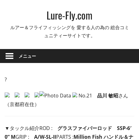
コ
Lure-Fly.com
ン
テ
ルアー＆フライフィッシングを 愛する人の為の 総合コミ
ン
ュニティーサイトです。
ツ
へ
ス
メニュー
キ
ッ
プ
?
No.21
品川 敏昭
さん
（京都府在住）
▼タックル紹介ROD :
グラスファイバーロッド SSP-6′
0” M
GRIP :
A/W-SL-II
PARTS :
Million Fish ハンドル＆ナ