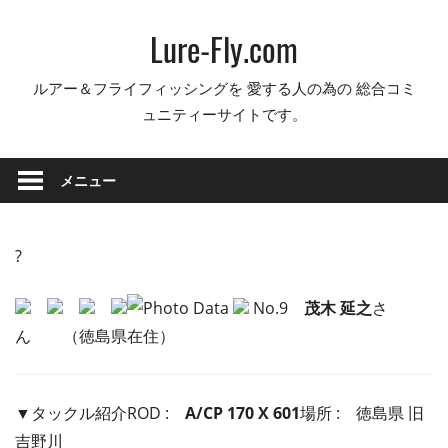
コ
Lure-Fly.com
ン
テ
ルアー＆フライフィッシングを 愛する人の為の 総合コミ
ン
ュニティーサイトです。
ツ
へ
ス
メニュー
キ
ッ
プ
?
No.9
茂木 延之
さ
ん （徳島県在住）
▼タックル紹介ROD :
A/CP 170 X 601
場所 :
徳島県 旧
吉野川