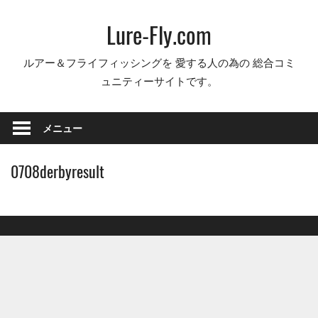
コ
Lure-Fly.com
ン
テ
ルアー＆フライフィッシングを 愛する人の為の 総合コミ
ン
ュニティーサイトです。
ツ
へ
ス
メニュー
キ
ッ
0708derbyresult
プ