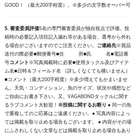
GOOD！ （最大200字程度）。※多少の文字数オーバー可
5. 審査委員評価
5名の専門審査委員が独自視点で評価。投
稿時の必要記入項目記入漏れ等がある場合、選考から外れ
る場合がございますのでご注意ください。
ご連絡先
※賞品
送付の際必要■郵便番号■住 所■氏 名■電話番
号
コメント
※写真掲載時に必要■使用タックル及びアイテ
ム名■日時＆フィールド名 （詳しくなくても構いません）
■コメント（最大200字程度）※多少増えてもかまいませ
ん。天気・コンディション、魚のサイズ、状況や感想など
ご自由にお書き下さい。又、VAGABONDタックルに関す
るラブコメント大歓迎！
※投稿に関するお断り
● 同一の魚
で重複してのご応募はご遠慮ください。● 写真内容によっ
ては掲載を取り止める場合もございます。 ● 内容がその場
にふさわしくない文章などは掲載を取り止める場合もあり