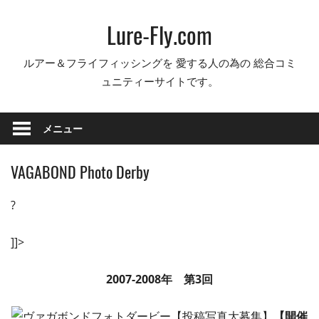
コ
Lure-Fly.com
ン
テ
ルアー＆フライフィッシングを 愛する人の為の 総合コミ
ン
ュニティーサイトです。
ツ
へ
ス
メニュー
キ
ッ
VAGABOND Photo Derby
プ
?
]]>
2007-2008年 第3回
【開催