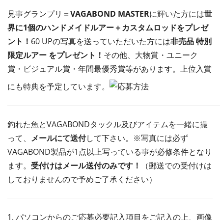
見事グランプリ＝
VAGABOND MASTER
に輝いた方には
世
界に1個の
ハンドメイドルアー＋カスタムロッドをプレゼ
ント！
60 UPの写真を送っていただいた方には
非売品 特別
限定ルアー をプレゼント！
その他、大物賞・ユニーク
賞・ビジュアル賞・年間最優秀賞等があります。上位入賞
にも特典を予定しています。
釣れた魚とVAGABONDタックル及びアイテムを一緒に撮
って、
メールにて送付
して下さい。※写真には必ず
VAGABOND製品が1点以上写っている事が必修条件となり
ます。
受付けはメール送付のみ
です！
（郵送での受付けは
しておりませんので予めご了承ください）
1. パソコンからのご応募必要記入項目をご記入の上、画像