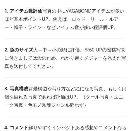
1. アイテム数評価
写真の中にVAGABONDアイテムが多い
ほど基本ポイントUP。例えば、ロッド・リール・ルア
ー・帽子・ライン・などアイテム数が多い程評価UP。
2. 魚のサイズ
大→中→小の順に評価。※60 UPの投稿写真
に付きましては念のため、わかり易くメジャーを添えた写
真も送付してください。
3. 写真構成
背景構図や写り方など絵になる写真、もしくは
個性溢れる写真であれば評価はUP。（クール写真・ユニ
ーク写真・色モノ系等ジャンル問わず）
4. コメント
解りやすくインパクトある感想やコメントなら