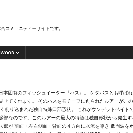
総合コミュニティーサイトです。
NWOOD
日本固有のフィッシュイーター『ハス』。 ケタバスとも呼ば
見せてくれます。 そのハスをモチーフに創られたルアーがこ
深く削り込まれた独自特殊口部形状。 これがウンデッドベイトの
臓部なのです。このルアーの最大の特徴は独自形状から発生す
ス部が 前面・左右側面・背面の４方向に水流を導き 低周波を