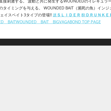
接刺激する。 波動と共に発生するWOUNDEDのイレギュラ
タイミングを与える。 WOUNDED BAIT（瀕死の魚）イン
ェイスベイト3タイプの登場!!
迷
ＳＬＩＤＥＲ
酔
ＤＲＵＮＫＥ
D BAIT
WOUNDED BAIT BIG
VAGABOND TOP PAGE