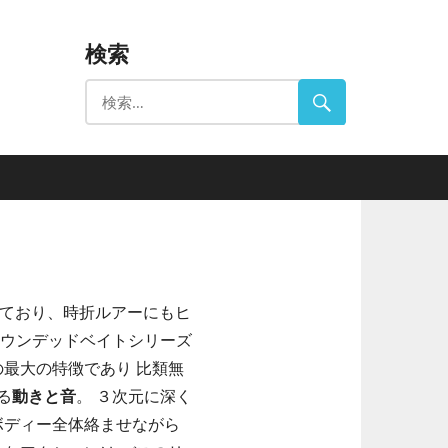
検索
れており、時折ルアーにもヒ
のウンデッドベイトシリーズ
最大の特徴であり 比類無
る
動きと音
。 ３次元に深く
ボディー全体絡ませながら