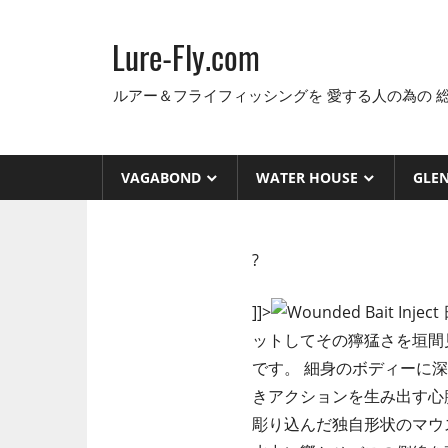
コ
ン
Lure-Fly.com
テ
ン
ルアー＆フライフィッシングを 愛する人の為の 
ツ
へ
ス
VAGABOND
WATER HOUSE
GLE
キ
ッ
プ
?
]]>
ットしてその獰猛さを垣間
です。 細身のボディーに
きアクションを生み出す心
彫り込んだ独自形状のマウ