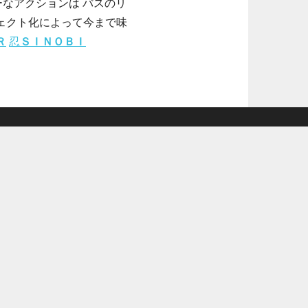
ーなアクションは バスのリ
ジェクト化によって今まで味
Ｒ
忍
ＳＩＮＯＢＩ