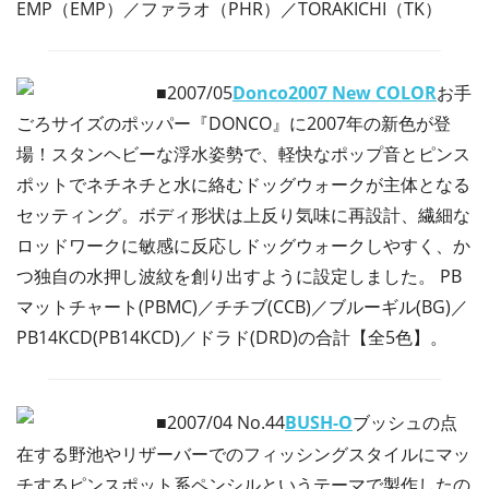
EMP（EMP）／ファラオ（PHR）／TORAKICHI（TK）
■2007/05
Donco2007 New COLOR
お手
ごろサイズのポッパー『DONCO』に2007年の新色が登
場！スタンヘビーな浮水姿勢で、軽快なポップ音とピンス
ポットでネチネチと水に絡むドッグウォークが主体となる
セッティング。ボディ形状は上反り気味に再設計、繊細な
ロッドワークに敏感に反応しドッグウォークしやすく、か
つ独自の水押し波紋を創り出すように設定しました。 PB
マットチャート(PBMC)／チチブ(CCB)／ブルーギル(BG)／
PB14KCD(PB14KCD)／ドラド(DRD)の合計【全5色】。
■2007/04
No.44
BUSH-O
ブッシュの点
在する野池やリザーバーでのフィッシングスタイルにマッ
チするピンスポット系ペンシルというテーマで製作したの