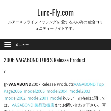
コ
Lure-Fly.com
ン
テ
ルアー＆フライフィッシングを 愛する人の為の 総合コミ
ン
ュニティーサイトです。
ツ
へ
ス
メニュー
キ
ッ
2006 VAGABOND LURES Release Product
プ
?
]]>
VAGABOND
2007 Release Products
VAGABOND Top
Page
2006 model
2005 model
2004 model
2003
model
2002 model
2001 model
各ルアーの在庫に関して
は、
VAGABOND 製品取扱店
までお問い合わせ下さい。写