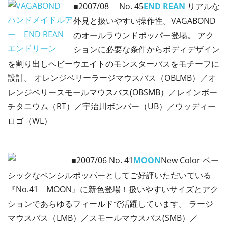
■2007/08
No. 45
END REAN
リアルな
外見と扱いやすい操作性。VAGABOND
のオールラウンドポッパー登場。 アク
ションに必要な条件からボディデザイン
を割り出しヘビーウエイトのモンスターバスをモチーフに
設計。 オレンジベリーラージマウスバス（OBLMB）／オ
レンジベリースモールマウスバス(OBSMB）／レインボー
チタニウム（RT）／宇治川ボンバー（UB）／ウッディー
ロゴ（WL）
■2007/06
No. 41
MOON
New Color ベー
シックなペンシルポッパーとしてご好評いただいている
『No.41 MOON』に新色登場！扱いやすいサイズとアク
ションであらゆるフィールドで活躍しています。 ラージ
マウスバス（LMB）／スモールマウスバス(SMB）／