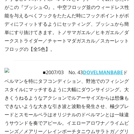
がこの『ブッシュ-O』。中空フロッグ並のウィードレス性
能を与えるべくフックをたたんだ時にフックポイントがボ
ディにフィットするようにセッティング、ブッシュから簡
単にすり抜けてきます。トノサマガエル／ヒキガエル／ダ
ークストライダー／チャートマダガスカル／スカーレット
フロッグの【全5色】。
■2007/03
No. 43
DOVELMANBABE
ド
ベルマンを特にタフコンディション、野池でのフィシング
スタイルにマッチするように大幅にダウンサイジング。大
きくうねるようなアクションでルアーサイズからは想像も
できないような大きな引き波と波動を発生させ、極少ブレ
ードとスモールペラはオリジナルのドベルマンとは一味違
うサウンドを奏でアピール。イエローアロワナ／ライムビ
ーンズ／メアリー／レインボーチタニウムサラトガ／グリ