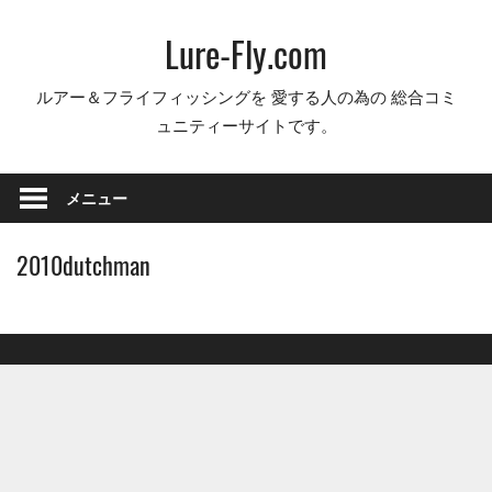
コ
Lure-Fly.com
ン
テ
ルアー＆フライフィッシングを 愛する人の為の 総合コミ
ン
ュニティーサイトです。
ツ
へ
ス
メニュー
キ
ッ
2010dutchman
プ